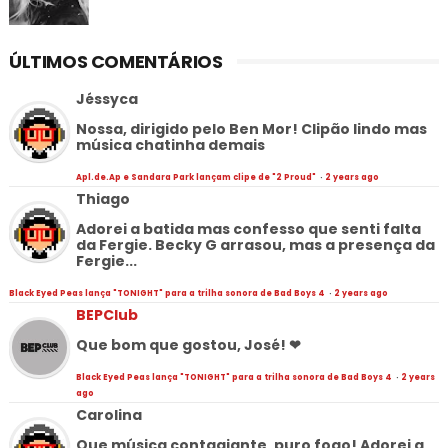
ÚLTIMOS COMENTÁRIOS
Jéssyca
Nossa, dirigido pelo Ben Mor! Clipão lindo mas
música chatinha demais
Apl.de.Ap e Sandara Park lançam clipe de "2 Proud"
·
2 years ago
Thiago
Adorei a batida mas confesso que senti falta
da Fergie. Becky G arrasou, mas a presença da
Fergie...
Black Eyed Peas lança "TONIGHT" para a trilha sonora de Bad Boys 4
·
2 years ago
BEPClub
Que bom que gostou, José! ❤
Black Eyed Peas lança "TONIGHT" para a trilha sonora de Bad Boys 4
·
2 years
ago
Carolina
Que música contagiante, puro fogo! Adorei a