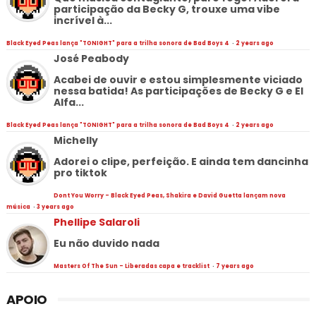
participação da Becky G, trouxe uma vibe
incrível à...
Black Eyed Peas lança "TONIGHT" para a trilha sonora de Bad Boys 4
·
2 years ago
José Peabody
Acabei de ouvir e estou simplesmente viciado
nessa batida! As participações de Becky G e El
Alfa...
Black Eyed Peas lança "TONIGHT" para a trilha sonora de Bad Boys 4
·
2 years ago
Michelly
Adorei o clipe, perfeição. E ainda tem dancinha
pro tiktok
Dont You Worry - Black Eyed Peas, Shakira e David Guetta lançam nova
música
·
3 years ago
Phellipe Salaroli
Eu não duvido nada
Masters Of The Sun - Liberadas capa e tracklist
·
7 years ago
APOIO