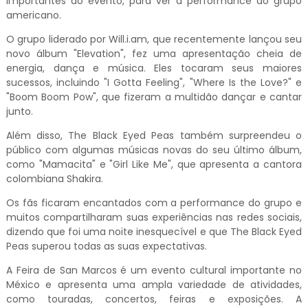
importantes do evento, para ver a performance do grupo
americano.
O grupo liderado por Will.i.am, que recentemente lançou seu
novo álbum "Elevation", fez uma apresentação cheia de
energia, dança e música. Eles tocaram seus maiores
sucessos, incluindo "I Gotta Feeling", "Where Is the Love?" e
"Boom Boom Pow", que fizeram a multidão dançar e cantar
junto.
Além disso, The Black Eyed Peas também surpreendeu o
público com algumas músicas novas do seu último álbum,
como "Mamacita" e "Girl Like Me", que apresenta a cantora
colombiana Shakira.
Os fãs ficaram encantados com a performance do grupo e
muitos compartilharam suas experiências nas redes sociais,
dizendo que foi uma noite inesquecível e que The Black Eyed
Peas superou todas as suas expectativas.
A Feira de San Marcos é um evento cultural importante no
México e apresenta uma ampla variedade de atividades,
como touradas, concertos, feiras e exposições. A