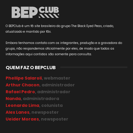
O BEPClub é um fã site brasileiro do grupo The Black Eyed Peas, criado,
atualizado e mantido por fãs.
Embora tenhamos contato com os integrantes, produção e a gravadora do
grupo, não respondemos oficialmente por eles, de modo que todas as
informações aqui contidas são somente para consulta.
QUEM FAZ O BEPCLUB
Phellipe Salaroli
, webmaster
Arthur Chacon
, administrador
Rafael Pedro
, administrador
Nanda
, administradora
Leonardo Lima
, colunista
Alex Lanes
, newsposter
Ueider Moraes
, newsposter