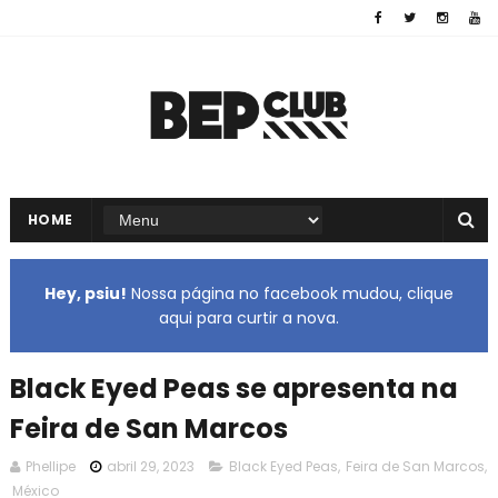
HOME
Hey, psiu!
Nossa página no facebook mudou, clique
aqui para curtir a nova.
Black Eyed Peas se apresenta na
Feira de San Marcos
Phellipe
abril 29, 2023
Black Eyed Peas
,
Feira de San Marcos
,
México