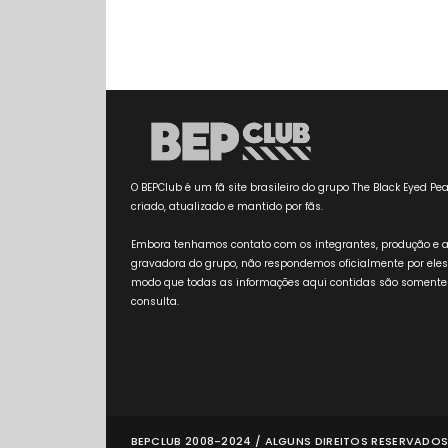
O BEPClub é um fã site brasileiro do grupo The Black Eyed Pea
criado, atualizado e mantido por fãs.
Embora tenhamos contato com os integrantes, produção e 
gravadora do grupo, não respondemos oficialmente por eles
modo que todas as informações aqui contidas são somente
consulta.
BEPCLUB 2008-2024 / ALGUNS DIREITOS RESERVADOS