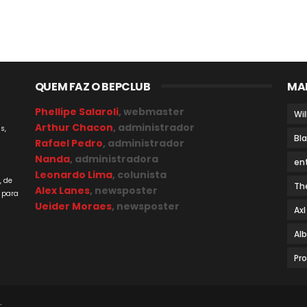
QUEM FAZ O BEPCLUB
MA
Phellipe Salaroli
, webmaster
Wil
Arthur Chacon
, administrador
s,
Bl
Rafael Pedro
, administrador
Nanda
, administradora
en
a
Leonardo Lima
, colunista
, de
Th
Alex Lanes
, newsposter
 para
Ueider Moraes
, newsposter
Axl
Al
Pr
.