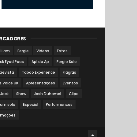
RCADORES
l.i.am
Fergie
Videos
Fotos
ack Eyed Peas
Apl.de.Ap
Fergie Solo
trevista
Taboo Experience
Flagras
e Voice UK
Apresentações
Eventos
 Jack
Show
Josh Duhamel
Clipe
bum solo
Especial
Performances
omoções