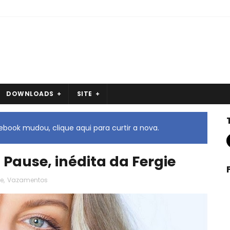
DOWNLOADS
SITE
book mudou, clique aqui para curtir a nova.
 Pause, inédita da Fergie
se
,
Vazamentos