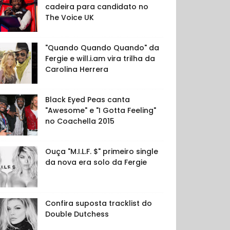
cadeira para candidato no
The Voice UK
"Quando Quando Quando" da
Fergie e will.i.am vira trilha da
Carolina Herrera
Black Eyed Peas canta
"Awesome" e "I Gotta Feeling"
no Coachella 2015
Ouça "M.I.L.F. $" primeiro single
da nova era solo da Fergie
Confira suposta tracklist do
Double Dutchess