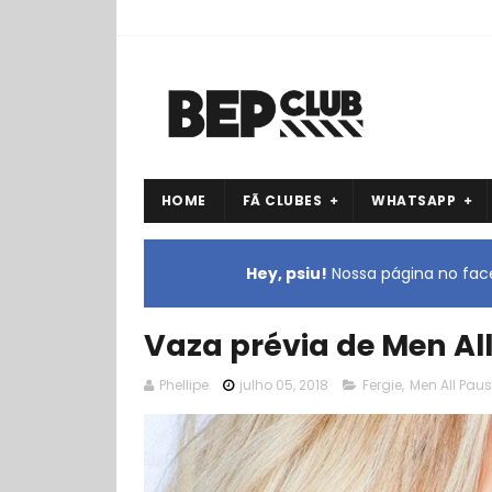
HOME
FÃ CLUBES
WHATSAPP
Hey, psiu!
Nossa página no face
Vaza prévia de Men All
Phellipe
julho 05, 2018
Fergie
,
Men All Pau