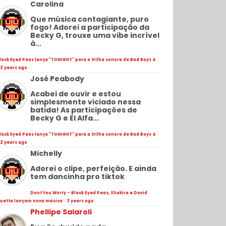
Carolina
Que música contagiante, puro
fogo! Adorei a participação da
Becky G, trouxe uma vibe incrível
à...
lack Eyed Peas lança "TONIGHT" para a trilha sonora de Bad Boys 4
2 years ago
José Peabody
Acabei de ouvir e estou
simplesmente viciado nessa
batida! As participações de
Becky G e El Alfa...
lack Eyed Peas lança "TONIGHT" para a trilha sonora de Bad Boys 4
2 years ago
Michelly
Adorei o clipe, perfeição. E ainda
tem dancinha pro tiktok
Dont You Worry - Black Eyed Peas, Shakira e David
uetta lançam nova música
·
3 years ago
Phellipe Salaroli