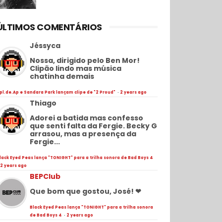
ÚLTIMOS COMENTÁRIOS
Jéssyca
Nossa, dirigido pelo Ben Mor!
Clipão lindo mas música
chatinha demais
pl.de.Ap e Sandara Park lançam clipe de "2 Proud"
·
2 years ago
Thiago
Adorei a batida mas confesso
que senti falta da Fergie. Becky G
arrasou, mas a presença da
Fergie...
lack Eyed Peas lança "TONIGHT" para a trilha sonora de Bad Boys 4
2 years ago
BEPClub
Que bom que gostou, José! ❤
Black Eyed Peas lança "TONIGHT" para a trilha sonora
de Bad Boys 4
·
2 years ago