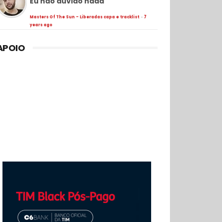
Eu não duvido nada
Masters Of The Sun - Liberadas capa e tracklist
·
7
years ago
APOIO