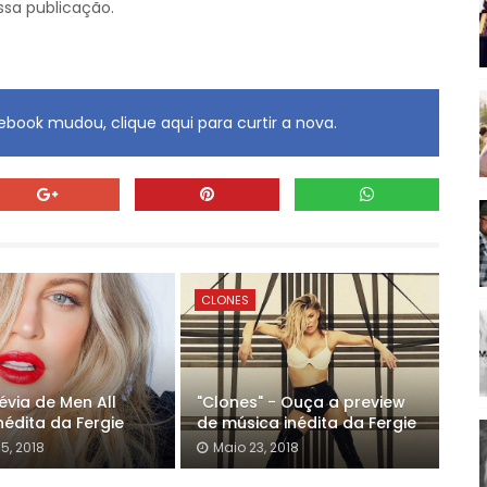
ssa publicação.
book mudou, clique aqui para curtir a nova.
CLONES
évia de Men All
"Clones" - Ouça a preview
nédita da Fergie
de música inédita da Fergie
5, 2018
Maio 23, 2018