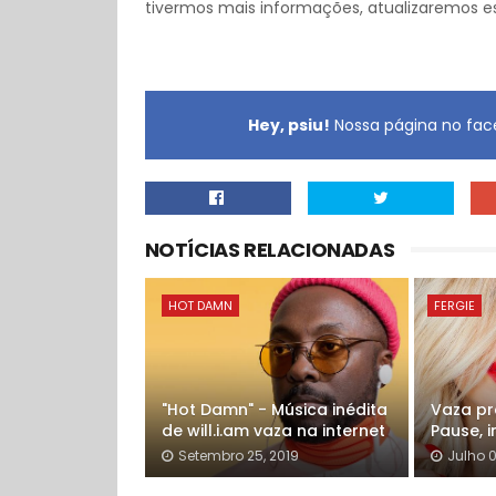
tivermos mais informações, atualizaremos e
Hey, psiu!
Nossa página no face
NOTÍCIAS RELACIONADAS
HOT DAMN
FERGIE
"Hot Damn" - Música inédita
Vaza pr
de will.i.am vaza na internet
Pause, i
Setembro 25, 2019
Julho 0