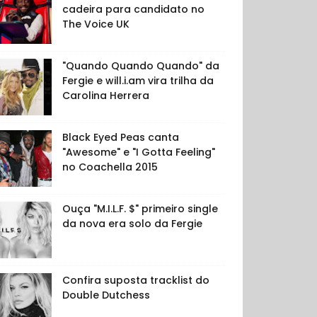
cadeira para candidato no
The Voice UK
"Quando Quando Quando" da
Fergie e will.i.am vira trilha da
Carolina Herrera
Black Eyed Peas canta
"Awesome" e "I Gotta Feeling"
no Coachella 2015
Ouça "M.I.L.F. $" primeiro single
da nova era solo da Fergie
Confira suposta tracklist do
Double Dutchess