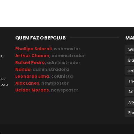
QUEM FAZ O BEPCLUB
MA
Phellipe Salaroli
, webmaster
Wil
Arthur Chacon
, administrador
s,
Bl
Rafael Pedro
, administrador
Nanda
, administradora
en
a
Leonardo Lima
, colunista
, de
Th
Alex Lanes
, newsposter
 para
Ueider Moraes
, newsposter
Axl
Al
Pr
.