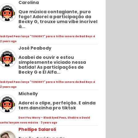
Carolina
Que música contagiante, puro
fogo! Adorei a participação da
Becky G, trouxe uma vibe incrível
à...
lack Eyed Peas lança "TONIGHT" para a trilha sonora de Bad Boys 4
2 years ago
José Peabody
Acabei de ouvir e estou
simplesmente viciado nessa
batida! As participações de
Becky G e El Alfa...
lack Eyed Peas lança "TONIGHT" para a trilha sonora de Bad Boys 4
2 years ago
Michelly
Adorei o clipe, perfeição. E ainda
tem dancinha pro tiktok
Dont You Worry - Black Eyed Peas, Shakira e David
uetta lançam nova música
·
3 years ago
Phellipe Salaroli