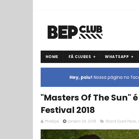
HOME
FÃ CLUBES
WHATSAPP
Hey, psiu!
Nossa página no face
"Masters Of The Sun" 
Festival 2018
Phellipe
janeiro 26, 2018
Black Eyed Peas
,