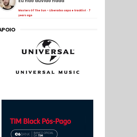
Eu não duvido nada
Masters Of The Sun - Liberadas capa e tracklist
·
7
years ago
APOIO