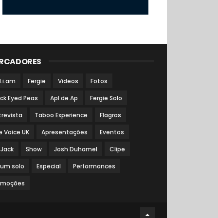
RCADORES
l.i.am
Fergie
Videos
Fotos
ack Eyed Peas
Apl.de.Ap
Fergie Solo
trevista
Taboo Experience
Flagras
e Voice UK
Apresentações
Eventos
 Jack
Show
Josh Duhamel
Clipe
bum solo
Especial
Performances
omoções