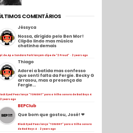
ÚLTIMOS COMENTÁRIOS
Jéssyca
Nossa, dirigido pelo Ben Mor!
Clipão lindo mas música
chatinha demais
pl.de.Ap e Sandara Park lançam clipe de "2 Proud"
·
2 years ago
Thiago
Adorei a batida mas confesso
que senti falta da Fergie. Becky G
arrasou, mas a presença da
Fergie...
lack Eyed Peas lança "TONIGHT" para a trilha sonora de Bad Boys 4
2 years ago
BEPClub
Que bom que gostou, José! ❤
Black Eyed Peas lança "TONIGHT" para a trilha sonora
de Bad Boys 4
·
2 years ago