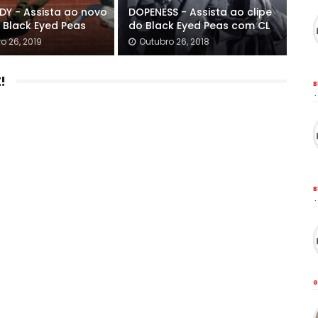
DY - Assista ao novo
DOPENESS - Assista ao clipe
o Black Eyed Peas
do Black Eyed Peas com CL
ro 26, 2019
Outubro 26, 2018
!
B
·
B
·
G