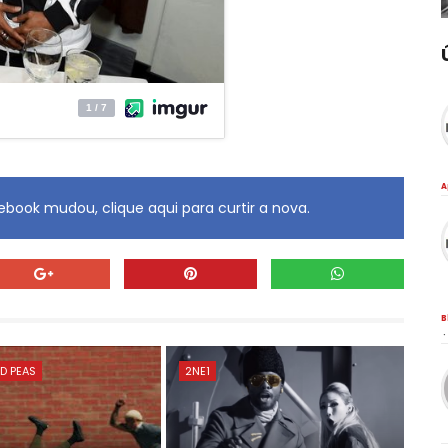
A
book mudou, clique aqui para curtir a nova.
B
·
D PEAS
2NE1