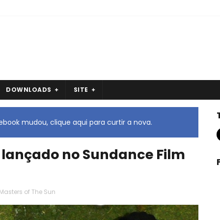
DOWNLOADS
SITE
book mudou, clique aqui para curtir a nova.
é lançado no Sundance Film
Masters of The Sun