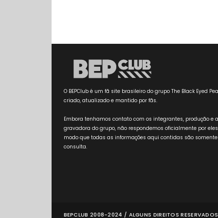
O BEPClub é um fã site brasileiro do grupo The Black Eyed Pea
criado, atualizado e mantido por fãs.
Embora tenhamos contato com os integrantes, produção e 
gravadora do grupo, não respondemos oficialmente por eles
modo que todas as informações aqui contidas são somente
consulta.
BEPCLUB 2008-2024 / ALGUNS DIREITOS RESERVADOS