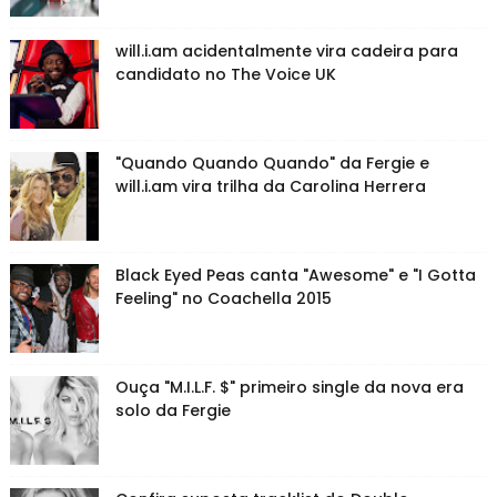
will.i.am acidentalmente vira cadeira para
candidato no The Voice UK
"Quando Quando Quando" da Fergie e
will.i.am vira trilha da Carolina Herrera
Black Eyed Peas canta "Awesome" e "I Gotta
Feeling" no Coachella 2015
Ouça "M.I.L.F. $" primeiro single da nova era
solo da Fergie