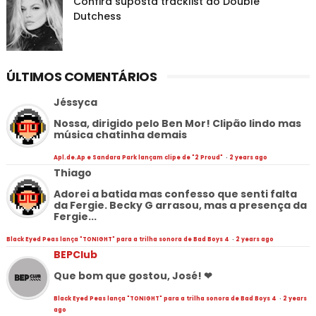
Confira suposta tracklist do Double
Dutchess
ÚLTIMOS COMENTÁRIOS
Jéssyca
Nossa, dirigido pelo Ben Mor! Clipão lindo mas
música chatinha demais
Apl.de.Ap e Sandara Park lançam clipe de "2 Proud"
·
2 years ago
Thiago
Adorei a batida mas confesso que senti falta
da Fergie. Becky G arrasou, mas a presença da
Fergie...
Black Eyed Peas lança "TONIGHT" para a trilha sonora de Bad Boys 4
·
2 years ago
BEPClub
Que bom que gostou, José! ❤
Black Eyed Peas lança "TONIGHT" para a trilha sonora de Bad Boys 4
·
2 years
ago