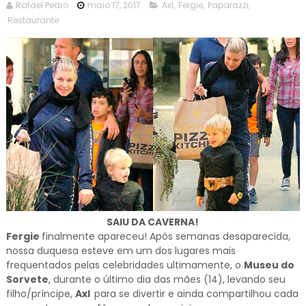
Rafael Pedro
maio 17, 2017
Axl
,
Fergie
,
Paparazzi
,
Restaurante
SAIU DA CAVERNA!
Fergie
finalmente apareceu! Após semanas desaparecida,
nossa duquesa esteve em um dos lugares mais
frequentados pelas celebridades ultimamente, o
Museu do
Sorvete
, durante o último dia das mães (14), levando seu
filho/príncipe,
Axl
para se divertir e ainda compartilhou cada