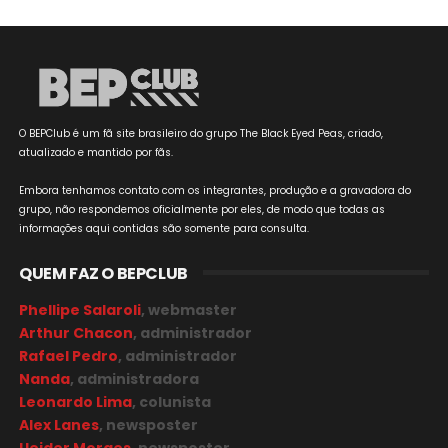
O BEPClub é um fã site brasileiro do grupo The Black Eyed Peas, criado,
atualizado e mantido por fãs.
Embora tenhamos contato com os integrantes, produção e a gravadora do
grupo, não respondemos oficialmente por eles, de modo que todas as
informações aqui contidas são somente para consulta.
QUEM FAZ O BEPCLUB
Phellipe Salaroli
, webmaster
Arthur Chacon
, administrador
Rafael Pedro
, administrador
Nanda
, administradora
Leonardo Lima
, colunista
Alex Lanes
, newsposter
Ueider Moraes
, newsposter