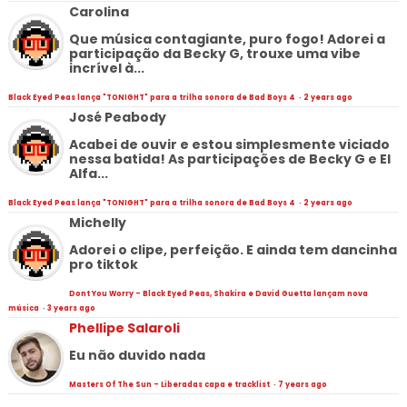
Carolina
Que música contagiante, puro fogo! Adorei a
participação da Becky G, trouxe uma vibe
incrível à...
Black Eyed Peas lança "TONIGHT" para a trilha sonora de Bad Boys 4
·
2 years ago
José Peabody
Acabei de ouvir e estou simplesmente viciado
nessa batida! As participações de Becky G e El
Alfa...
Black Eyed Peas lança "TONIGHT" para a trilha sonora de Bad Boys 4
·
2 years ago
Michelly
Adorei o clipe, perfeição. E ainda tem dancinha
pro tiktok
Dont You Worry - Black Eyed Peas, Shakira e David Guetta lançam nova
música
·
3 years ago
Phellipe Salaroli
Eu não duvido nada
Masters Of The Sun - Liberadas capa e tracklist
·
7 years ago