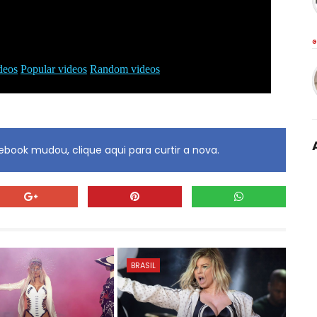
G
book mudou, clique aqui para curtir a nova.
BRASIL