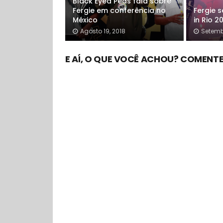
Black Eyed Peas fala sobre
Fergie em conferência no
Fergie 
México
in Rio 2
Agosto 19, 2018
Setembr
E AÍ, O QUE VOCÊ ACHOU? COMENTE