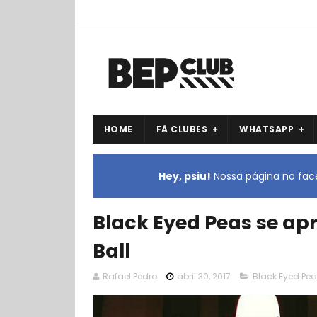
HOME
FÃ CLUBES
WHATSAPP
Hey, psiu!
Nossa página no face
Black Eyed Peas se apr
Ball
Rafael Pedro
abril 30, 2017
Black Eyed Pea