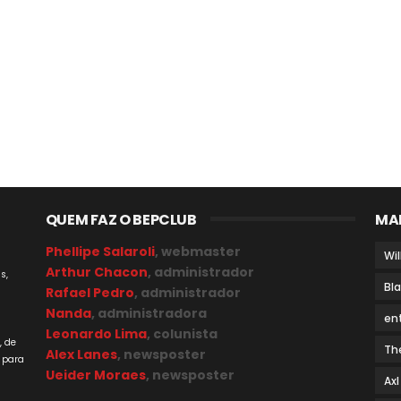
QUEM FAZ O BEPCLUB
MA
Phellipe Salaroli
, webmaster
Wil
Arthur Chacon
, administrador
s,
Bl
Rafael Pedro
, administrador
Nanda
, administradora
en
a
Leonardo Lima
, colunista
, de
Th
Alex Lanes
, newsposter
 para
Ueider Moraes
, newsposter
Axl