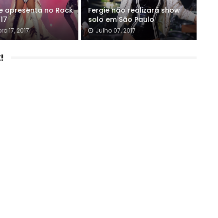
se apresenta no Rock
Fergie não realizará show
017
solo em São Paulo
o 17, 2017
Julho 07, 2017
!