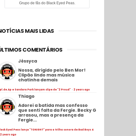
Grupo de fãs do Black Eyed Peas.
NOTÍCIAS MAIS LIDAS
ÚLTIMOS COMENTÁRIOS
Jéssyca
Nossa, dirigido pelo Ben Mor!
Clipão lindo mas música
chatinha demais
pl.de.Ap e Sandara Park lançam clipe de "2 Proud"
·
2 years ago
Thiago
Adorei a batida mas confesso
que senti falta da Fergie. Becky G
arrasou, mas a presença da
Fergie...
lack Eyed Peas lança "TONIGHT" para a trilha sonora de Bad Boys 4
2 years ago