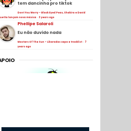
tem dancinha pro tiktok
Dont You Worry - Black Eyed Peas, Shakira e David
uetta lançam nova música
·
3 years ago
Phellipe Salaroli
Eu não duvido nada
Masters Of The Sun - Liberadas capa e tracklist
·
7
years ago
APOIO