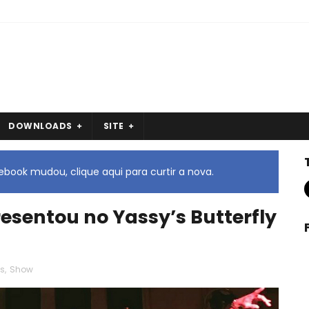
DOWNLOADS
SITE
book mudou, clique aqui para curtir a nova.
esentou no Yassy’s Butterfly
s
,
Show