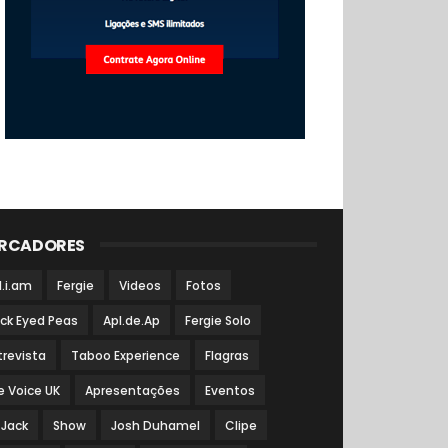
RCADORES
l.i.am
Fergie
Videos
Fotos
ack Eyed Peas
Apl.de.Ap
Fergie Solo
trevista
Taboo Experience
Flagras
e Voice UK
Apresentações
Eventos
 Jack
Show
Josh Duhamel
Clipe