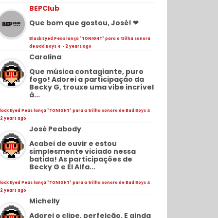
BEPClub
Que bom que gostou, José! ❤
Black Eyed Peas lança "TONIGHT" para a trilha sonora
de Bad Boys 4
·
2 years ago
Carolina
Que música contagiante, puro
fogo! Adorei a participação da
Becky G, trouxe uma vibe incrível
à...
lack Eyed Peas lança "TONIGHT" para a trilha sonora de Bad Boys 4
2 years ago
José Peabody
Acabei de ouvir e estou
simplesmente viciado nessa
batida! As participações de
Becky G e El Alfa...
lack Eyed Peas lança "TONIGHT" para a trilha sonora de Bad Boys 4
2 years ago
Michelly
Adorei o clipe, perfeição. E ainda