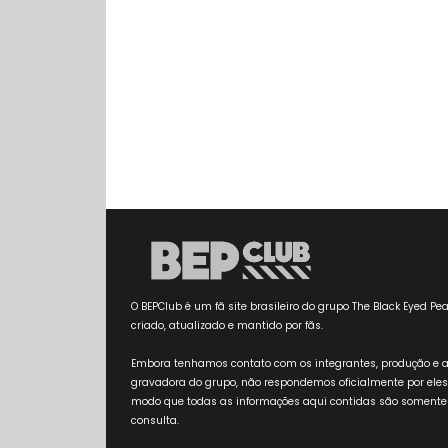
O BEPClub é um fã site brasileiro do grupo The Black Eyed Pea
criado, atualizado e mantido por fãs.
Embora tenhamos contato com os integrantes, produção e 
gravadora do grupo, não respondemos oficialmente por eles
modo que todas as informações aqui contidas são somente
consulta.