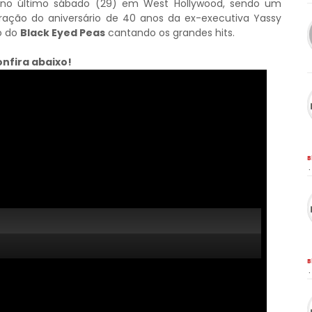
u no último sábado (29) em West Hollywood, sendo um
ção do aniversário de 40 anos da ex-executiva Yassy
o do
Black Eyed Peas
cantando os grandes hits.
nfira abaixo!
B
·
B
·