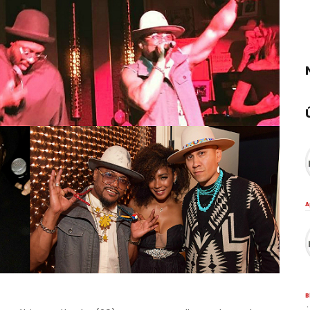
A
B
·