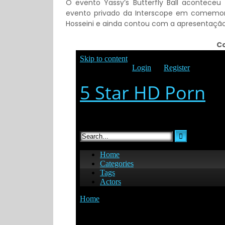
O evento Yassy’s Butterfly Ball acontece
evento privado da Interscope em comemora
Hosseini e ainda contou com a apresentaçã
Co