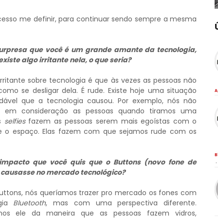
cesso me definir, para continuar sendo sempre a mesma
urpresa que você é um grande amante da tecnologia,
xiste algo irritante nela, o que seria?
irritante sobre tecnologia é que às vezes as pessoas não
omo se desligar dela. É rude. Existe hoje uma situação
A
dável que a tecnologia causou. Por exemplo, nós não
s em consideração as pessoas quando tiramos uma
As
selfies
fazem as pessoas serem mais egoístas com o
 o espaço. Elas fazem com que sejamos rude com os
B
impacto que você quis que o Buttons (novo fone de
·
 causasse no mercado tecnológico?
Buttons, nós queríamos trazer pro mercado os fones com
ogia
Bluetooth
, mas com uma perspectiva diferente.
amos ele da maneira que as pessoas fazem vidros,