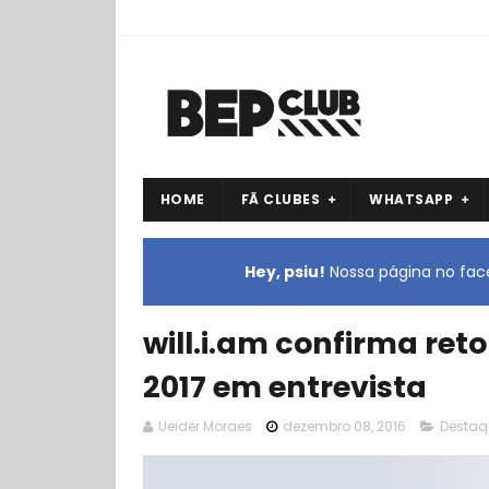
HOME
FÃ CLUBES
WHATSAPP
Hey, psiu!
Nossa página no face
will.i.am confirma ret
2017 em entrevista
Ueider Moraes
dezembro 08, 2016
Destaq