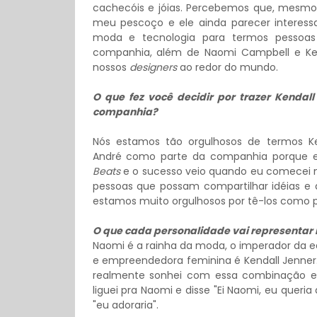
cachecóis e jóias. Percebemos que, mesmo
meu pescoço e ele ainda parecer interessa
moda e tecnologia para termos pessoa
companhia, além de Naomi Campbell e Ken
nossos
designers
ao redor do mundo.
O que fez você decidir por trazer Kendal
companhia?
Nós estamos tão orgulhosos de termos Ke
André como parte da companhia porque e
Beats
e o sucesso veio quando eu comecei n
pessoas que possam compartilhar idéias e 
estamos muito orgulhosos por tê-los como pa
O que cada personalidade vai representar
Naomi é a rainha da moda, o imperador da e
e empreendedora feminina é Kendall Jenner.
realmente sonhei com essa combinação e
liguei pra Naomi e disse "Ei Naomi, eu queri
"eu adoraria".