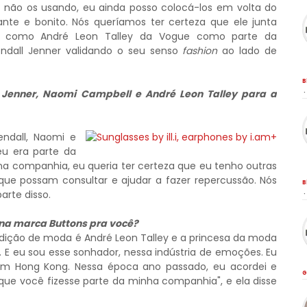
 não os usando, eu ainda posso colocá-los em volta do
nte e bonito. Nós queríamos ter certeza que ele junta
s como André Leon Talley da Vogue como parte da
dall Jenner validando o seu senso
fashion
ao lado de
B
l Jenner, Naomi Campbell e André Leon Talley para a
·
ndall, Naomi e
u era parte da
a companhia, eu queria ter certeza que eu tenho outras
que possam consultar e ajudar a fazer repercussão. Nós
B
rte disso.
·
 na marca Buttons pra você?
dição de moda é André Leon Talley e a princesa da moda
 E eu sou esse sonhador, nessa indústria de emoções. Eu
m Hong Kong. Nessa época ano passado, eu acordei e
G
a que você fizesse parte da minha companhia", e ela disse