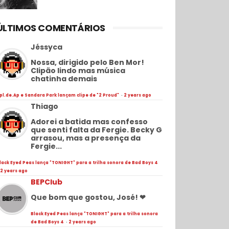
ÚLTIMOS COMENTÁRIOS
Jéssyca
Nossa, dirigido pelo Ben Mor!
Clipão lindo mas música
chatinha demais
pl.de.Ap e Sandara Park lançam clipe de "2 Proud"
·
2 years ago
Thiago
Adorei a batida mas confesso
que senti falta da Fergie. Becky G
arrasou, mas a presença da
Fergie...
lack Eyed Peas lança "TONIGHT" para a trilha sonora de Bad Boys 4
2 years ago
BEPClub
Que bom que gostou, José! ❤
Black Eyed Peas lança "TONIGHT" para a trilha sonora
de Bad Boys 4
·
2 years ago