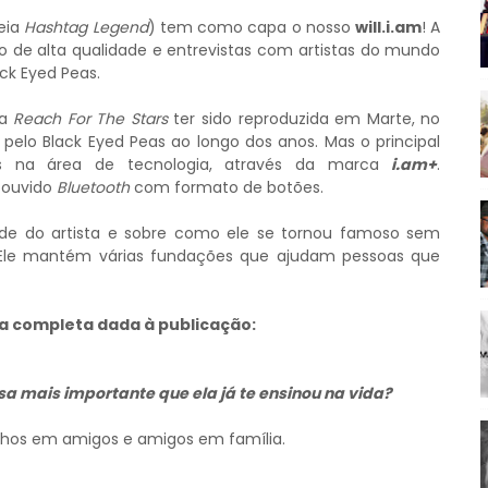
eia
Hashtag Legend
) tem como capa o nosso
will.i.am
! A
 de alta qualidade e entrevistas com artistas do mundo
ack Eyed Peas.
ca
Reach For The Stars
ter sido reproduzida em Marte, no
pelo Black Eyed Peas ao longo dos anos. Mas o principal
os na área de tecnologia, através da marca
i.am+
.
 ouvido
Bluetooth
com formato de botões.
ilde do artista e sobre como ele se tornou famoso sem
 Ele mantém várias fundações que ajudam pessoas que
ta completa dada à publicação:
sa mais importante que ela já te ensinou na vida?
hos em amigos e amigos em família.