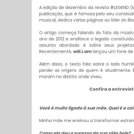
A edição de dezembro da revista #LEGEND (l
publicação, que é famosa pelo seu conteúdo
musical, dedica várias páginas ao líder do Bl
O artigo começa falando do fato da músi
ano de 2012 e enaltece o legado construído 
assunto abordado é sobre seus projet
Recentemente,
will.i.am
lançou um fone de
Além disso, o texto fala sobre o lado hum
perder as origens de quem é atualmente.
moram no distrito onde viveu.
Confira a entrevis
Você é muito ligado à sua mãe. Qual é a coi
Minha mãe me ensinou a transformar estran
Como ela deu o sucesso da sua vida hoje?