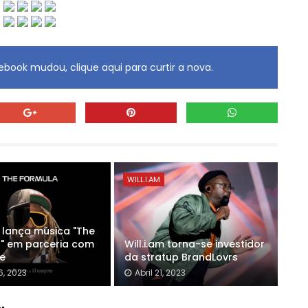
book mudou, clique aqui para curtir a nova.
WILL.I.AM
m lança música "The
" em parceria com
Will.i.am torna-se investidor
ne
da stratup BrandLovrs
6, 2023
Abril 21, 2023