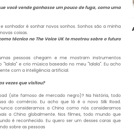
 que você vende ganhasse um pouco de fuga, como uma
 e sonhador é sonhar novos sonhos. Sonhos são a minha
novas coisas.
como técnico no The Voice UK te mostrou sobre o futuro
lgumas pessoas chegam e me mostram instrumentos
"lalala" e crio música baseado no meu "lalala". Eu acho
te com a inteligência artificial.
s vezes que visitou?
 Road (site famoso de mercado negro)? Na história, todo
usa do comércio. Eu acho que lá é o novo Silk Road.
s nunca consideramos a China como nós consideramos
ais a China globalmente. Nos filmes, todo mundo que
mundo é reconhecido. Eu quero ser um desses caras que
ndo sobre as pessoas