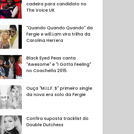
cadeira para candidato no
The Voice UK
"Quando Quando Quando" da
Fergie e will.i.am vira trilha da
Carolina Herrera
Black Eyed Peas canta
"Awesome" e "I Gotta Feeling"
no Coachella 2015
Ouça "M.I.L.F. $" primeiro single
da nova era solo da Fergie
Confira suposta tracklist do
Double Dutchess