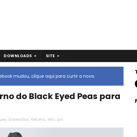
DOWNLOADS
SITE
book mudou, clique aqui para curtir a nova.
orno do Black Eyed Peas para
ues
,
Entrevistas
,
Retorno
,
Will.i.am