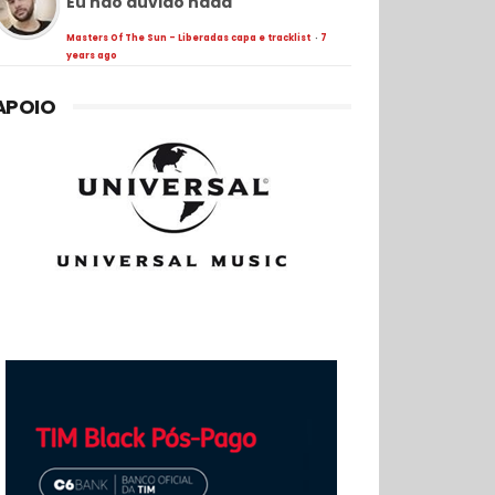
Eu não duvido nada
Masters Of The Sun - Liberadas capa e tracklist
·
7
years ago
APOIO