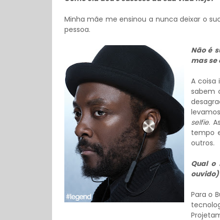
Minha mãe me ensinou a nunca deixar o su
pessoa.
Não é s
mas se e
A coisa 
sabem c
desagra
levamo
selfie
. 
tempo e
outros.
Qual o 
ouvido)
Para o 
tecnol
Projet