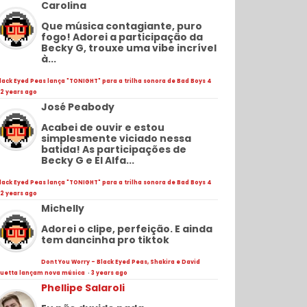
Carolina
Que música contagiante, puro
fogo! Adorei a participação da
Becky G, trouxe uma vibe incrível
à...
lack Eyed Peas lança "TONIGHT" para a trilha sonora de Bad Boys 4
2 years ago
José Peabody
Acabei de ouvir e estou
simplesmente viciado nessa
batida! As participações de
Becky G e El Alfa...
lack Eyed Peas lança "TONIGHT" para a trilha sonora de Bad Boys 4
2 years ago
Michelly
Adorei o clipe, perfeição. E ainda
tem dancinha pro tiktok
Dont You Worry - Black Eyed Peas, Shakira e David
uetta lançam nova música
·
3 years ago
Phellipe Salaroli