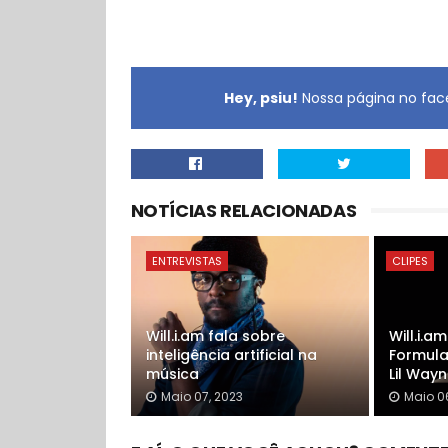
Hey, psiu!
Nossa página no face
NOTÍCIAS RELACIONADAS
ENTREVISTAS
CLIPES
Will.i.am fala sobre
Will.i.a
inteligência artificial na
Formula
música
Lil Way
Maio 07, 2023
Maio 0