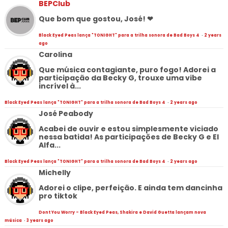
BEPClub
Que bom que gostou, José! ❤
Black Eyed Peas lança "TONIGHT" para a trilha sonora de Bad Boys 4
·
2 years
ago
Carolina
Que música contagiante, puro fogo! Adorei a
participação da Becky G, trouxe uma vibe
incrível à...
Black Eyed Peas lança "TONIGHT" para a trilha sonora de Bad Boys 4
·
2 years ago
José Peabody
Acabei de ouvir e estou simplesmente viciado
nessa batida! As participações de Becky G e El
Alfa...
Black Eyed Peas lança "TONIGHT" para a trilha sonora de Bad Boys 4
·
2 years ago
Michelly
Adorei o clipe, perfeição. E ainda tem dancinha
pro tiktok
Dont You Worry - Black Eyed Peas, Shakira e David Guetta lançam nova
música
·
3 years ago