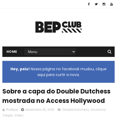
HOME
Hey, psiu!
Nossa página no facebook mudou, clique
aqui para curtir a nova.
Sobre a capa do Double Dutchess
mostrada no Access Hollywood
Phellipe
dezembro 25, 2016
Double Dutchess
,
Exclusivo
,
Fergie
,
Video