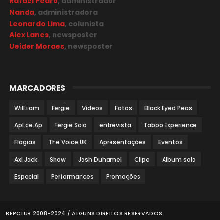
Rafael Pedro
, administrador
Nanda
, administradora
Leonardo Lima
, colunista
Alex Lanes
, newsposter
Ueider Moraes
, newsposter
MARCADORES
Will.i.am
Fergie
Videos
Fotos
Black Eyed Peas
Apl.de.Ap
Fergie Solo
entrevista
Taboo Experience
Flagras
The Voice UK
Apresentações
Eventos
Axl Jack
Show
Josh Duhamel
Clipe
Album solo
Especial
Performances
Promoções
BEPCLUB 2008-2024 / ALGUNS DIREITOS RESERVADOS.