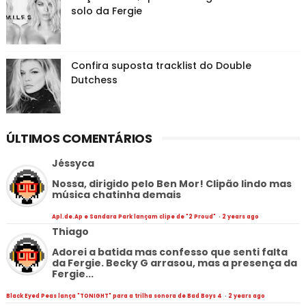
solo da Fergie
Confira suposta tracklist do Double
Dutchess
ÚLTIMOS COMENTÁRIOS
Jéssyca
Nossa, dirigido pelo Ben Mor! Clipão lindo mas
música chatinha demais
Apl.de.Ap e Sandara Park lançam clipe de "2 Proud"
·
2 years ago
Thiago
Adorei a batida mas confesso que senti falta
da Fergie. Becky G arrasou, mas a presença da
Fergie...
Black Eyed Peas lança "TONIGHT" para a trilha sonora de Bad Boys 4
·
2 years ago