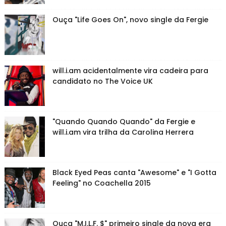
Ouça "Life Goes On", novo single da Fergie
will.i.am acidentalmente vira cadeira para
candidato no The Voice UK
"Quando Quando Quando" da Fergie e
will.i.am vira trilha da Carolina Herrera
Black Eyed Peas canta "Awesome" e "I Gotta
Feeling" no Coachella 2015
Ouça "M.I.L.F. $" primeiro single da nova era