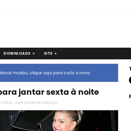
DOWNLOADS
SITE
book mudou, clique aqui para curtir a nova.
para jantar sexta à noite
e
,
Fotos
,
Josh Duhamel
,
Katsuya