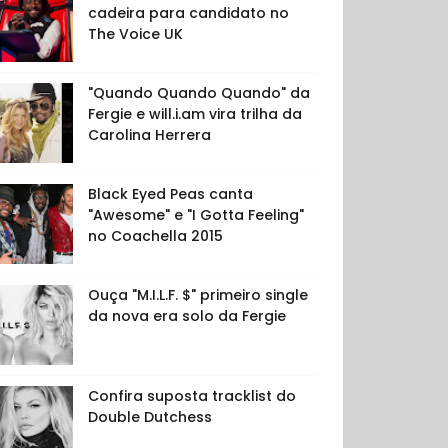
cadeira para candidato no
The Voice UK
"Quando Quando Quando" da
Fergie e will.i.am vira trilha da
Carolina Herrera
Black Eyed Peas canta
"Awesome" e "I Gotta Feeling"
no Coachella 2015
Ouça "M.I.L.F. $" primeiro single
da nova era solo da Fergie
Confira suposta tracklist do
Double Dutchess