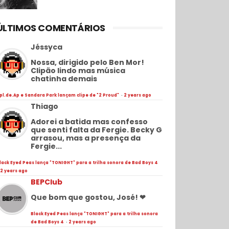
ÚLTIMOS COMENTÁRIOS
Jéssyca
Nossa, dirigido pelo Ben Mor!
Clipão lindo mas música
chatinha demais
pl.de.Ap e Sandara Park lançam clipe de "2 Proud"
·
2 years ago
Thiago
Adorei a batida mas confesso
que senti falta da Fergie. Becky G
arrasou, mas a presença da
Fergie...
lack Eyed Peas lança "TONIGHT" para a trilha sonora de Bad Boys 4
2 years ago
BEPClub
Que bom que gostou, José! ❤
Black Eyed Peas lança "TONIGHT" para a trilha sonora
de Bad Boys 4
·
2 years ago