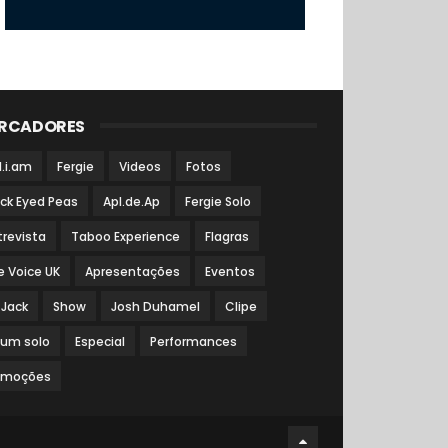
RCADORES
l.i.am
Fergie
Videos
Fotos
ack Eyed Peas
Apl.de.Ap
Fergie Solo
trevista
Taboo Experience
Flagras
e Voice UK
Apresentações
Eventos
 Jack
Show
Josh Duhamel
Clipe
bum solo
Especial
Performances
omoções