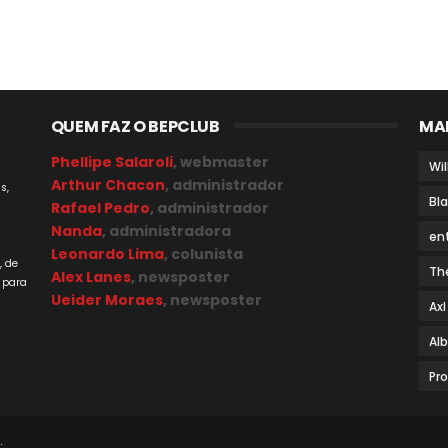
QUEM FAZ O BEPCLUB
MA
Phellipe Salaroli
, webmaster
Wil
Arthur Chacon
, administrador
s,
Bl
Rafael Pedro
, administrador
Nanda
, administradora
en
a
Leonardo Lima
, colunista
, de
Th
Alex Lanes
, newsposter
 para
Ueider Moraes
, newsposter
Axl
Al
Pr
.