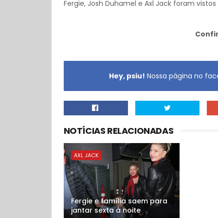
Fergie, Josh Duhamel e Axl Jack foram vistos
Confi
Hey, psiu!
Nossa página no face
NOTÍCIAS RELACIONADAS
AXL JACK
Fergie e família saem para
jantar sexta à noite