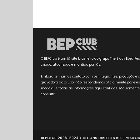
O BEPClub é um fã site brasileiro do grupo The Black Eyed Pea
criado, atualizado e mantido por fãs.
Embora tenhamos contato com os integrantes, produção e 
gravadora do grupo, não respondemos oficialmente por eles
modo que todas as informações aqui contidas são somente
consulta.
BEPCLUB 2008-2024 / ALGUNS DIREITOS RESERVADOS