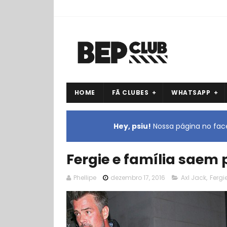
HOME
FÃ CLUBES
WHATSAPP
Hey, psiu!
Nossa página no face
Fergie e família saem 
Phellipe
dezembro 17, 2016
Axl Jack
,
Fergi