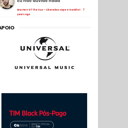
Eu não duvido nada
Masters Of The Sun - Liberadas capa e tracklist
·
7
years ago
APOIO