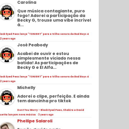
Carolina
Que música contagiante, puro
fogo! Adorei a participação da
Becky G, trouxe uma vibe incrível
à...
lack Eyed Peas lança "TONIGHT" para a trilha sonora de Bad Boys 4
2 years ago
José Peabody
Acabei de ouvir e estou
simplesmente viciado nessa
batida! As participações de
Becky G e El Alfa...
lack Eyed Peas lança "TONIGHT" para a trilha sonora de Bad Boys 4
2 years ago
Michelly
Adorei o clipe, perfeição. E ainda
tem dancinha pro tiktok
Dont You Worry - Black Eyed Peas, Shakira e David
uetta lançam nova música
·
3 years ago
Phellipe Salaroli