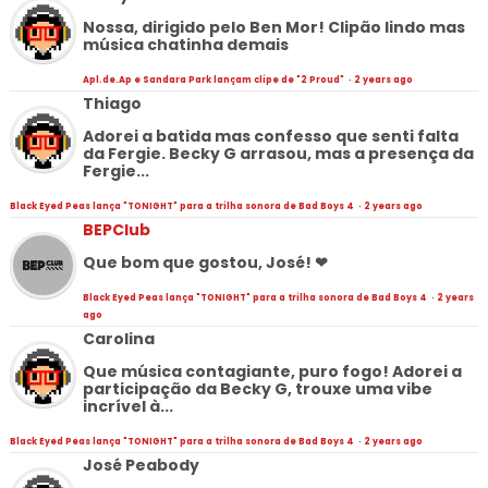
Nossa, dirigido pelo Ben Mor! Clipão lindo mas
música chatinha demais
Apl.de.Ap e Sandara Park lançam clipe de "2 Proud"
·
2 years ago
Thiago
Adorei a batida mas confesso que senti falta
da Fergie. Becky G arrasou, mas a presença da
Fergie...
Black Eyed Peas lança "TONIGHT" para a trilha sonora de Bad Boys 4
·
2 years ago
BEPClub
Que bom que gostou, José! ❤
Black Eyed Peas lança "TONIGHT" para a trilha sonora de Bad Boys 4
·
2 years
ago
Carolina
Que música contagiante, puro fogo! Adorei a
participação da Becky G, trouxe uma vibe
incrível à...
Black Eyed Peas lança "TONIGHT" para a trilha sonora de Bad Boys 4
·
2 years ago
José Peabody