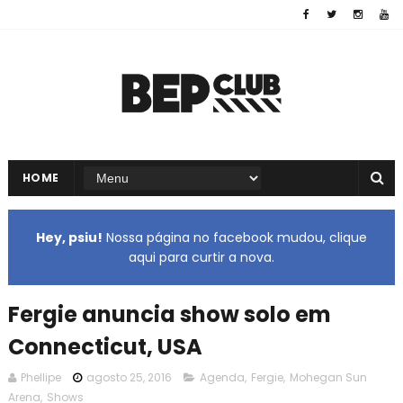
HOME
Hey, psiu!
Nossa página no facebook mudou, clique
aqui para curtir a nova.
Fergie anuncia show solo em
Connecticut, USA
Phellipe
agosto 25, 2016
Agenda
,
Fergie
,
Mohegan Sun
Arena
,
Shows