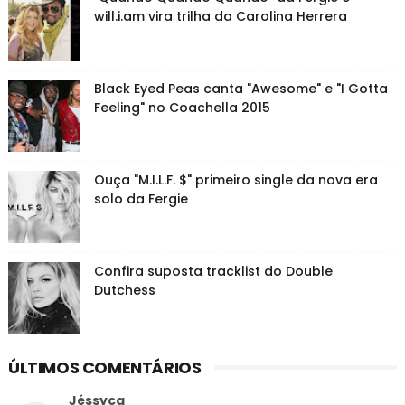
will.i.am vira trilha da Carolina Herrera
Black Eyed Peas canta "Awesome" e "I Gotta
Feeling" no Coachella 2015
Ouça "M.I.L.F. $" primeiro single da nova era
solo da Fergie
Confira suposta tracklist do Double
Dutchess
ÚLTIMOS COMENTÁRIOS
Jéssyca