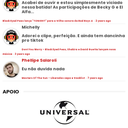
Acabei de ouvir e estou simplesmente viciado
nessa batida! As participações de Becky G e El
Alfa...
Black Eyed Peas lança "TONIGHT" para a trilha sonora de Bad Boys 4
·
2 years ago
Michelly
Adorei o clipe, perfeição. E ainda tem dancinha
pro tiktok
Dont You Worry - Black Eyed Peas, Shakira e David Guetta lançam nova
música
·
3 years ago
Phellipe Salaroli
Eu não duvido nada
Masters Of The Sun - Liberadas capa e tracklist
·
7 years ago
APOIO