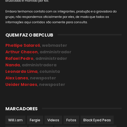
atualizado e mantido por fãs.
Embora tenhamos contato com os integrantes, produção e a gravadora do
grupo, não respondemos oficialmente por eles, de modo que todas as
informações aqui contidas são somente para consulta.
QUEM FAZ O BEPCLUB
Phellipe Salaroli
, webmaster
Arthur Chacon
, administrador
Rafael Pedro
, administrador
Nanda
, administradora
Leonardo Lima
, colunista
Alex Lanes
, newsposter
Ueider Moraes
, newsposter
MARCADORES
Will.i.am
Fergie
Videos
Fotos
Black Eyed Peas