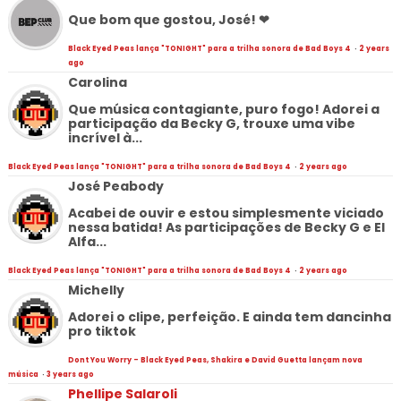
Que bom que gostou, José! ❤
Black Eyed Peas lança "TONIGHT" para a trilha sonora de Bad Boys 4
·
2 years
ago
Carolina
Que música contagiante, puro fogo! Adorei a
participação da Becky G, trouxe uma vibe
incrível à...
Black Eyed Peas lança "TONIGHT" para a trilha sonora de Bad Boys 4
·
2 years ago
José Peabody
Acabei de ouvir e estou simplesmente viciado
nessa batida! As participações de Becky G e El
Alfa...
Black Eyed Peas lança "TONIGHT" para a trilha sonora de Bad Boys 4
·
2 years ago
Michelly
Adorei o clipe, perfeição. E ainda tem dancinha
pro tiktok
Dont You Worry - Black Eyed Peas, Shakira e David Guetta lançam nova
música
·
3 years ago
Phellipe Salaroli