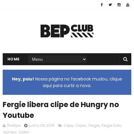
HOME
Hey, psiu!
Nossa página no facebook mudou, clique
aqui para curtir a nova.
Fergie libera clipe de Hungry no
Youtube
Phellipe
junho 09, 2016
Clipe
,
Clipes
,
Fergie
,
Fergie Solo
,
Hungry
,
Video