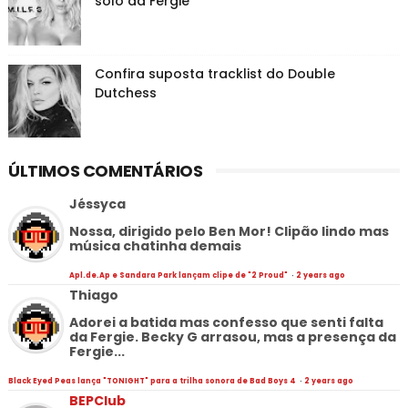
solo da Fergie
Confira suposta tracklist do Double
Dutchess
ÚLTIMOS COMENTÁRIOS
Jéssyca
Nossa, dirigido pelo Ben Mor! Clipão lindo mas
música chatinha demais
Apl.de.Ap e Sandara Park lançam clipe de "2 Proud"
·
2 years ago
Thiago
Adorei a batida mas confesso que senti falta
da Fergie. Becky G arrasou, mas a presença da
Fergie...
Black Eyed Peas lança "TONIGHT" para a trilha sonora de Bad Boys 4
·
2 years ago
BEPClub