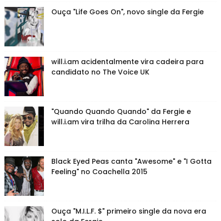
Ouça "Life Goes On", novo single da Fergie
will.i.am acidentalmente vira cadeira para
candidato no The Voice UK
"Quando Quando Quando" da Fergie e
will.i.am vira trilha da Carolina Herrera
Black Eyed Peas canta "Awesome" e "I Gotta
Feeling" no Coachella 2015
Ouça "M.I.L.F. $" primeiro single da nova era