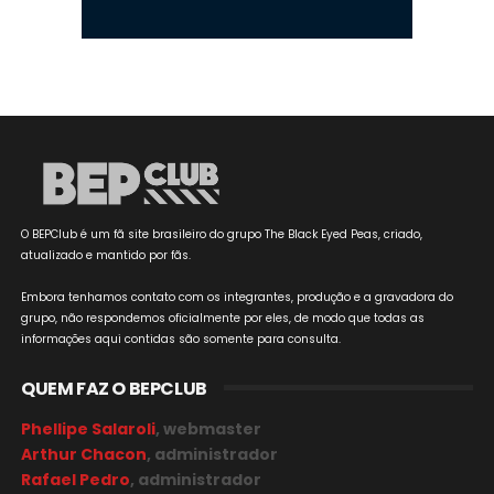
O BEPClub é um fã site brasileiro do grupo The Black Eyed Peas, criado,
atualizado e mantido por fãs.
Embora tenhamos contato com os integrantes, produção e a gravadora do
grupo, não respondemos oficialmente por eles, de modo que todas as
informações aqui contidas são somente para consulta.
QUEM FAZ O BEPCLUB
Phellipe Salaroli
, webmaster
Arthur Chacon
, administrador
Rafael Pedro
, administrador