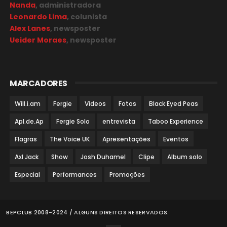
Nanda
, administradora
Leonardo Lima
, colunista
Alex Lanes
, newsposter
Ueider Moraes
, newsposter
MARCADORES
Will.i.am
Fergie
Videos
Fotos
Black Eyed Peas
Apl.de.Ap
Fergie Solo
entrevista
Taboo Experience
Flagras
The Voice UK
Apresentações
Eventos
Axl Jack
Show
Josh Duhamel
Clipe
Album solo
Especial
Performances
Promoções
BEPCLUB 2008-2024 / ALGUNS DIREITOS RESERVADOS.