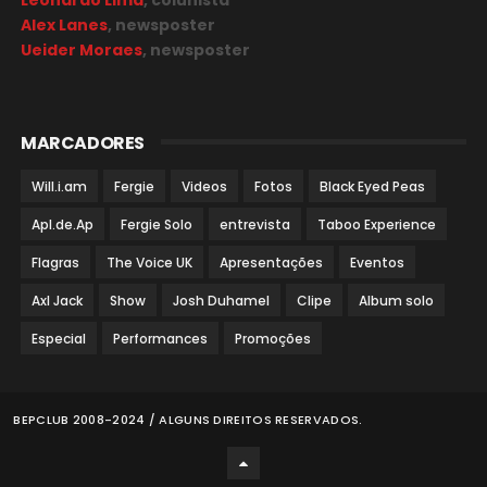
Alex Lanes
, newsposter
Ueider Moraes
, newsposter
MARCADORES
Will.i.am
Fergie
Videos
Fotos
Black Eyed Peas
Apl.de.Ap
Fergie Solo
entrevista
Taboo Experience
Flagras
The Voice UK
Apresentações
Eventos
Axl Jack
Show
Josh Duhamel
Clipe
Album solo
Especial
Performances
Promoções
BEPCLUB 2008-2024 / ALGUNS DIREITOS RESERVADOS.