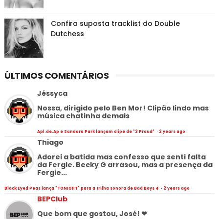
Confira suposta tracklist do Double
Dutchess
ÚLTIMOS COMENTÁRIOS
Jéssyca
Nossa, dirigido pelo Ben Mor! Clipão lindo mas
música chatinha demais
Apl.de.Ap e Sandara Park lançam clipe de "2 Proud"
·
2 years ago
Thiago
Adorei a batida mas confesso que senti falta
da Fergie. Becky G arrasou, mas a presença da
Fergie...
Black Eyed Peas lança "TONIGHT" para a trilha sonora de Bad Boys 4
·
2 years ago
BEPClub
Que bom que gostou, José! ❤