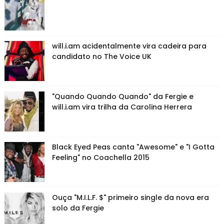
will.i.am acidentalmente vira cadeira para
candidato no The Voice UK
"Quando Quando Quando" da Fergie e
will.i.am vira trilha da Carolina Herrera
Black Eyed Peas canta "Awesome" e "I Gotta
Feeling" no Coachella 2015
Ouça "M.I.L.F. $" primeiro single da nova era
solo da Fergie