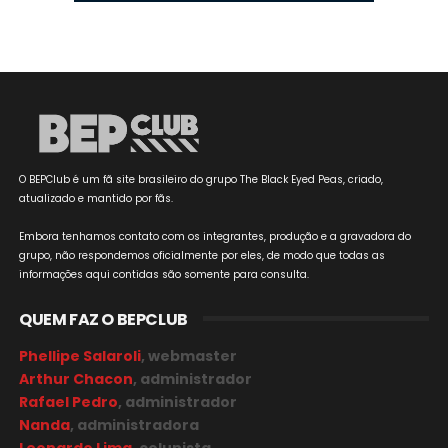
O BEPClub é um fã site brasileiro do grupo The Black Eyed Peas, criado,
atualizado e mantido por fãs.
Embora tenhamos contato com os integrantes, produção e a gravadora do
grupo, não respondemos oficialmente por eles, de modo que todas as
informações aqui contidas são somente para consulta.
QUEM FAZ O BEPCLUB
Phellipe Salaroli
, webmaster
Arthur Chacon
, administrador
Rafael Pedro
, administrador
Nanda
, administradora
Leonardo Lima
, colunista