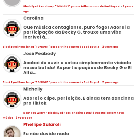
Black Eyed Peas lança "TONIGHT" para a trilha sonora de Bad Boys 4
·
2 years
ago
Carolina
Que música contagiante, puro fogo! Adorei a
participação da Becky G, trouxe uma vibe
incrível à...
Black Eyed Peas lança "TONIGHT" para a trilha sonora de Bad Boys 4
·
2 years ago
José Peabody
Acabei de ouvir e estou simplesmente viciado
nessa batida! As participações de Becky G e El
Alfa...
Black Eyed Peas lança "TONIGHT" para a trilha sonora de Bad Boys 4
·
2 years ago
Michelly
Adorei o clipe, perfeição. E ainda tem dancinha
pro tiktok
Dont You Worry - Black Eyed Peas, Shakira e David Guetta lançam nova
música
·
3 years ago
Phellipe Salaroli
Eu não duvido nada