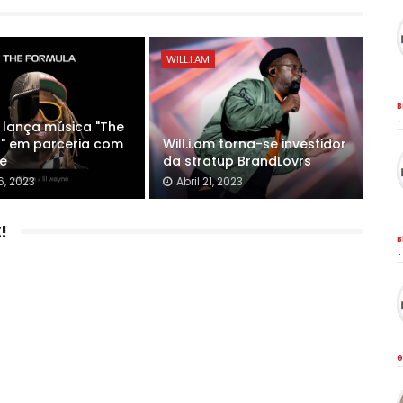
WILL.I.AM
B
·
m lança música "The
" em parceria com
Will.i.am torna-se investidor
ne
da stratup BrandLovrs
6, 2023
Abril 21, 2023
!
B
·
G