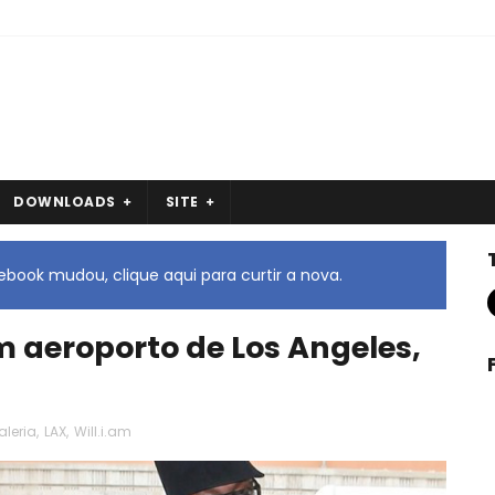
DOWNLOADS
SITE
book mudou, clique aqui para curtir a nova.
em aeroporto de Los Angeles,
aleria
,
LAX
,
Will.i.am