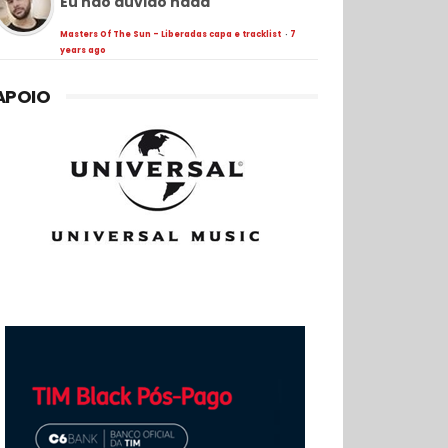
Eu não duvido nada
Masters Of The Sun - Liberadas capa e tracklist
·
7
years ago
APOIO