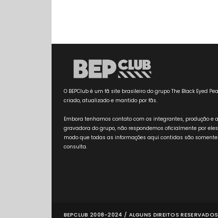
O BEPClub é um fã site brasileiro do grupo The Black Eyed Pea
criado, atualizado e mantido por fãs.
Embora tenhamos contato com os integrantes, produção e 
gravadora do grupo, não respondemos oficialmente por eles
modo que todas as informações aqui contidas são somente
consulta.
BEPCLUB 2008-2024 / ALGUNS DIREITOS RESERVADOS