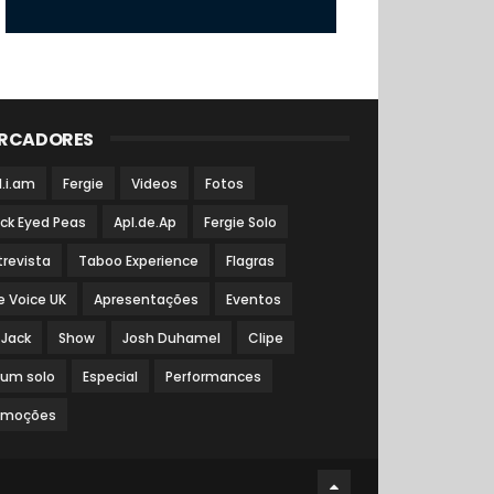
RCADORES
l.i.am
Fergie
Videos
Fotos
ack Eyed Peas
Apl.de.Ap
Fergie Solo
trevista
Taboo Experience
Flagras
e Voice UK
Apresentações
Eventos
 Jack
Show
Josh Duhamel
Clipe
bum solo
Especial
Performances
omoções