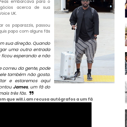
d Peas embarcava para o
egócios acerca de sua
oice UK.
ar os paparazzis, passou
 quis papo com alguns fãs
em sua direção. Quando
pegar uma outra entrada
 ficou esperando e não
u e correu da gente, pode
e ele também não gosta.
tar e estaremos aqui
Contou
James
, um fã do
ais três fãs.
m que will.i.am recusa autógrafos a um fã