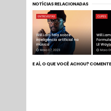
NOTÍCIAS RELACIONADAS
ENTREVISTAS
CLIPES
Will.i.am fala sobre
Will.i.a
inteligência artificial na
Formula
música
Lil Way
Maio 07, 2023
Maio 0
E AÍ, O QUE VOCÊ ACHOU? COMENTE