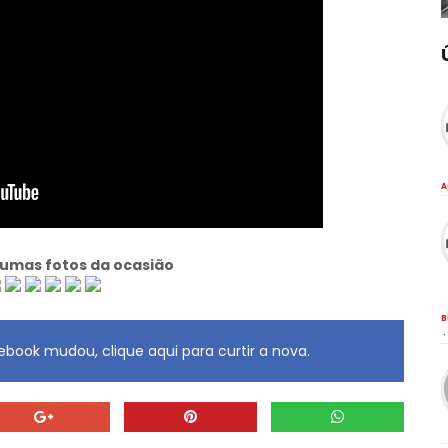
A
gumas fotos da ocasião
B
·
book mudou, clique aqui para curtir a nova.