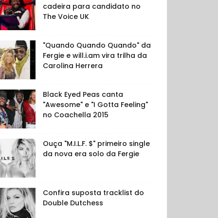
cadeira para candidato no
The Voice UK
"Quando Quando Quando" da
Fergie e will.i.am vira trilha da
Carolina Herrera
Black Eyed Peas canta
"Awesome" e "I Gotta Feeling"
no Coachella 2015
Ouça "M.I.L.F. $" primeiro single
da nova era solo da Fergie
Confira suposta tracklist do
Double Dutchess