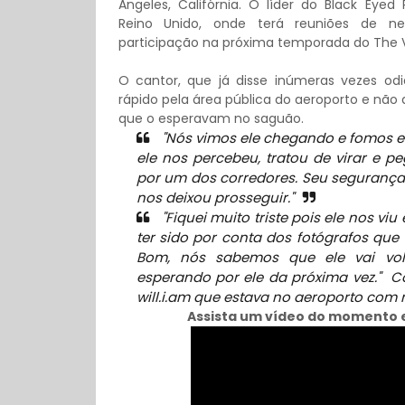
Angeles, Califórnia. O líder do Black Eye
Reino Unido, onde terá reuniões de n
participação na próxima temporada do The V
O cantor, que já disse inúmeras vezes odi
rápido pela área pública do aeroporto e não
que o esperavam no saguão.
"Nós vimos ele chegando e fomos 
ele nos percebeu, tratou de virar e 
por um dos corredores. Seu segurança
nos deixou prosseguir."
"Fiquei muito triste pois ele nos vi
ter sido por conta dos fotógrafos qu
Bom, nós sabemos que ele vai vol
esperando por ele da próxima vez." 
will.i.am que estava no aeroporto com m
Assista um vídeo do momento e