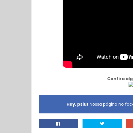
Confira al
Hey, psiu!
Nossa página no face