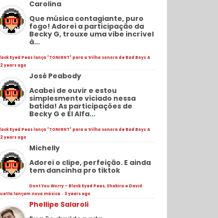
Carolina
Que música contagiante, puro
fogo! Adorei a participação da
Becky G, trouxe uma vibe incrível
à...
lack Eyed Peas lança "TONIGHT" para a trilha sonora de Bad Boys 4
2 years ago
José Peabody
Acabei de ouvir e estou
simplesmente viciado nessa
batida! As participações de
Becky G e El Alfa...
lack Eyed Peas lança "TONIGHT" para a trilha sonora de Bad Boys 4
2 years ago
Michelly
Adorei o clipe, perfeição. E ainda
tem dancinha pro tiktok
Dont You Worry - Black Eyed Peas, Shakira e David
uetta lançam nova música
·
3 years ago
Phellipe Salaroli