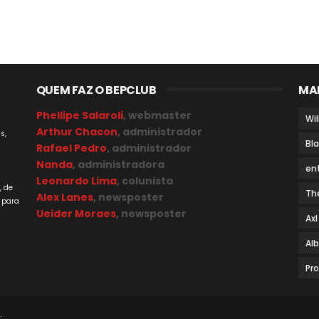
QUEM FAZ O BEPCLUB
MA
Phellipe Salaroli
, webmaster
Wil
Arthur Chacon
, administrador
s,
Bl
Rafael Pedro
, administrador
Nanda
, administradora
en
a
Leonardo Lima
, colunista
, de
Th
Alex Lanes
, newsposter
 para
Ueider Moraes
, newsposter
Axl
Al
Pr
.