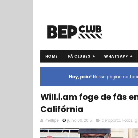
HOME
FÃ CLUBES
WHATSAPP
Hey, psiu!
Nossa página no face
Will.i.am foge de fãs 
Califórnia
Phellipe
julho 06, 2015
aeroporto
,
Fotos
,
g