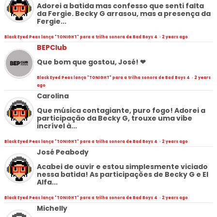
Adorei a batida mas confesso que senti falta
da Fergie. Becky G arrasou, mas a presença da
Fergie...
Black Eyed Peas lança "TONIGHT" para a trilha sonora de Bad Boys 4
·
2 years ago
BEPClub
Que bom que gostou, José! ❤
Black Eyed Peas lança "TONIGHT" para a trilha sonora de Bad Boys 4
·
2 years
ago
Carolina
Que música contagiante, puro fogo! Adorei a
participação da Becky G, trouxe uma vibe
incrível à...
Black Eyed Peas lança "TONIGHT" para a trilha sonora de Bad Boys 4
·
2 years ago
José Peabody
Acabei de ouvir e estou simplesmente viciado
nessa batida! As participações de Becky G e El
Alfa...
Black Eyed Peas lança "TONIGHT" para a trilha sonora de Bad Boys 4
·
2 years ago
Michelly