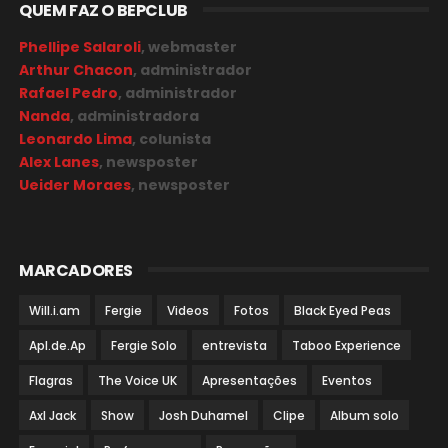
QUEM FAZ O BEPCLUB
Phellipe Salaroli
, webmaster
Arthur Chacon
, administrador
Rafael Pedro
, administrador
Nanda
, administradora
Leonardo Lima
, colunista
Alex Lanes
, newsposter
Ueider Moraes
, newsposter
MARCADORES
Will.i.am
Fergie
Videos
Fotos
Black Eyed Peas
Apl.de.Ap
Fergie Solo
entrevista
Taboo Experience
Flagras
The Voice UK
Apresentações
Eventos
Axl Jack
Show
Josh Duhamel
Clipe
Album solo