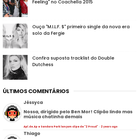
Feeling" no Coachella 2015
Ouça "M.I.L.F. $" primeiro single da nova era
solo da Fergie
Confira suposta tracklist do Double
Dutchess
ÚLTIMOS COMENTÁRIOS
Jéssyca
Nossa, dirigido pelo Ben Mor! Clipão lindo mas
música chatinha demais
Apl.de.Ap e Sandara Park lançam clipe de "2 Proud"
·
2 years ago
Thiago