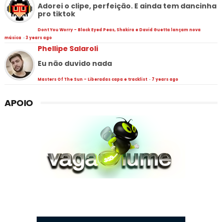
Adorei o clipe, perfeição. E ainda tem dancinha
pro tiktok
Dont You Worry - Black Eyed Peas, Shakira e David Guetta lançam nova
música
·
3 years ago
Phellipe Salaroli
Eu não duvido nada
Masters Of The Sun - Liberadas capa e tracklist
·
7 years ago
APOIO