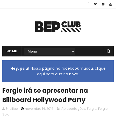
HOME
Hey, psiu!
Nossa página no facebook mudou, clique
aqui para curtir a nova.
Fergie irá se apresentar na
Billboard Hollywood Party
Phellipe
novembro 14, 2014
Apresentações
,
Fergie
,
Fergie
Solo