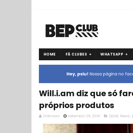
HOME
FÃ CLUBES
WHATSAPP
Hey, psiu!
Nossa página no face
Will.i.am diz que só f
próprios produtos
Unknown
setembro 26, 2014
DjSet
,
News
,