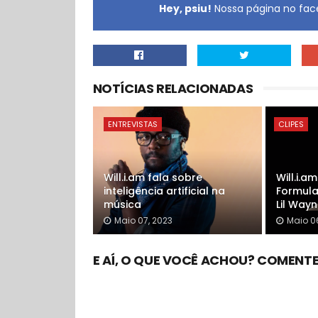
Hey, psiu!
Nossa página no face
NOTÍCIAS RELACIONADAS
ENTREVISTAS
CLIPES
Will.i.am fala sobre
Will.i.a
inteligência artificial na
Formula
música
Lil Way
Maio 07, 2023
Maio 0
E AÍ, O QUE VOCÊ ACHOU? COMENTE