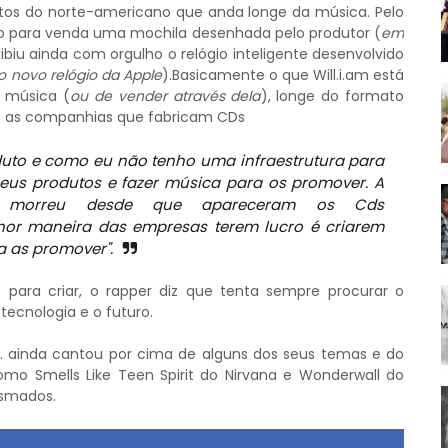
jetos do norte-americano que anda longe da música. Pelo
ado para venda uma mochila desenhada pelo produtor (
em
ibiu ainda com orgulho o relógio inteligente desenvolvido
 novo relógio da Apple
).Basicamente o que Will.i.am está
 música (
ou de vender através dela
), longe do formato
ião as companhias que fabricam CDs
uto e como eu não tenho uma infraestrutura para
meus produtos e fazer música para os promover. A
s morreu desde que apareceram os Cds
hor maneira das empresas terem lucro é criarem
a as promover".
para criar, o rapper diz que tenta sempre procurar o
 tecnologia e o futuro.
m. ainda cantou por cima de alguns dos seus temas e do
mo Smells Like Teen Spirit do Nirvana e Wonderwall do
asmados.