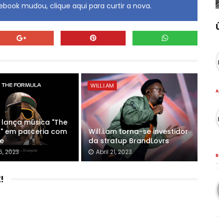
book mudou, clique aqui para curtir a nova.
WILL.I.AM
A
m lança música "The
" em parceria com
Will.i.am torna-se investidor
ne
da stratup BrandLovrs
6, 2023
Abril 21, 2023
B
·
!