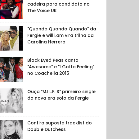
cadeira para candidato no
The Voice UK
"Quando Quando Quando" da
Fergie e will.i.am vira trilha da
Carolina Herrera
Black Eyed Peas canta
"Awesome" e "I Gotta Feeling"
no Coachella 2015
Ouça "M.I.L.F. $" primeiro single
da nova era solo da Fergie
Confira suposta tracklist do
Double Dutchess