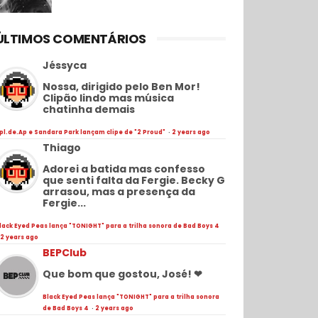
ÚLTIMOS COMENTÁRIOS
Jéssyca
Nossa, dirigido pelo Ben Mor!
Clipão lindo mas música
chatinha demais
pl.de.Ap e Sandara Park lançam clipe de "2 Proud"
·
2 years ago
Thiago
Adorei a batida mas confesso
que senti falta da Fergie. Becky G
arrasou, mas a presença da
Fergie...
lack Eyed Peas lança "TONIGHT" para a trilha sonora de Bad Boys 4
2 years ago
BEPClub
Que bom que gostou, José! ❤
Black Eyed Peas lança "TONIGHT" para a trilha sonora
de Bad Boys 4
·
2 years ago