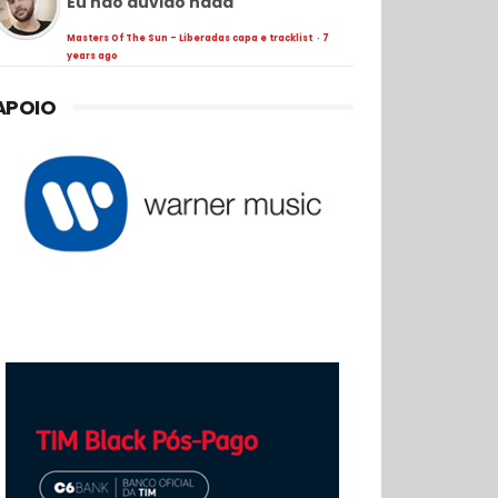
Eu não duvido nada
Masters Of The Sun - Liberadas capa e tracklist
·
7
years ago
APOIO