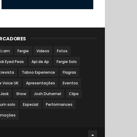
RCADORES
l.i.am
Fergie
Videos
Fotos
ack Eyed Peas
Apl.de.Ap
Fergie Solo
trevista
Taboo Experience
Flagras
e Voice UK
Apresentações
Eventos
 Jack
Show
Josh Duhamel
Clipe
bum solo
Especial
Performances
omoções