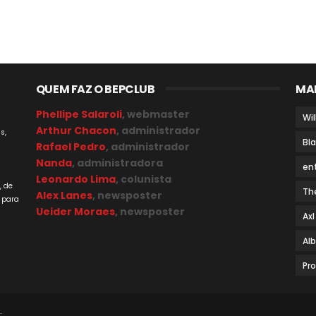
QUEM FAZ O BEPCLUB
MA
Phellipe Salaroli
, webmaster
Wil
Arthur Chacon
, administrador
s,
Bl
Rafael Pedro
, administrador
Nanda
, administradora
en
a
Leonardo Lima
, colunista
, de
Th
Alex Lanes
, newsposter
 para
Ueider Moraes
, newsposter
Axl
Al
Pr
.