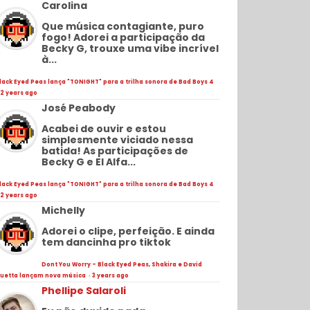
Carolina
Que música contagiante, puro
fogo! Adorei a participação da
Becky G, trouxe uma vibe incrível
à...
lack Eyed Peas lança "TONIGHT" para a trilha sonora de Bad Boys 4
2 years ago
José Peabody
Acabei de ouvir e estou
simplesmente viciado nessa
batida! As participações de
Becky G e El Alfa...
lack Eyed Peas lança "TONIGHT" para a trilha sonora de Bad Boys 4
2 years ago
Michelly
Adorei o clipe, perfeição. E ainda
tem dancinha pro tiktok
Dont You Worry - Black Eyed Peas, Shakira e David
uetta lançam nova música
·
3 years ago
Phellipe Salaroli