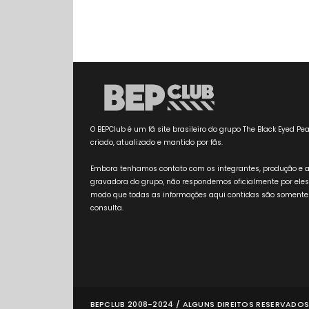
O BEPClub é um fã site brasileiro do grupo The Black Eyed Pea
criado, atualizado e mantido por fãs.
Embora tenhamos contato com os integrantes, produção e 
gravadora do grupo, não respondemos oficialmente por eles
modo que todas as informações aqui contidas são somente
consulta.
BEPCLUB 2008-2024 / ALGUNS DIREITOS RESERVADOS