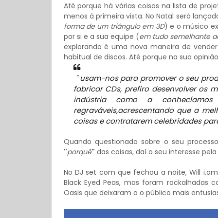
Até porque há várias coisas na lista de pro
menos à primeira vista. No Natal será lanç
forma de um triângulo em 3D
) e o músico ex
por si e a sua equipe (
em tudo semelhante ao
explorando é uma nova maneira de vender
habitual de discos. Até porque na sua opin
" usam-nos para promover o seu prod
fabricar CDs, prefiro desenvolver os 
indústria como a conhecíamo
regraváveis,acrescentando que a mel
coisas e contratarem celebridades par
Quando questionado sobre o seu processo 
"
porquê
"
das coisas, daí o seu interesse pela
No DJ set com que fechou a noite, Will i.a
Black Eyed Peas, mas foram rockalhadas co
Oasis que deixaram a o público mais entusi