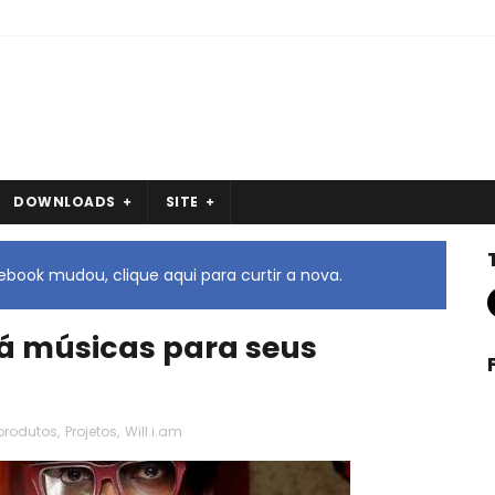
DOWNLOADS
SITE
book mudou, clique aqui para curtir a nova.
ará músicas para seus
produtos
,
Projetos
,
Will.i.am