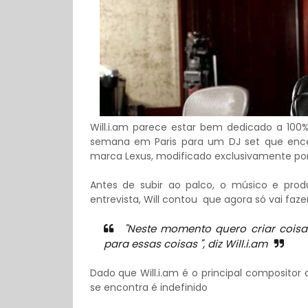
Will.i.am parece estar bem dedicado a 100
semana em Paris para um DJ set que enc
marca Lexus, modificado exclusivamente po
Antes de subir ao palco, o músico e pr
entrevista, Will contou que agora só vai faze
"Neste momento quero criar coisas,
para essas coisas ", diz Will.i.am
Dado que Will.i.am é o principal compositor
se encontra é indefinido