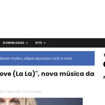
DOWNLOADS
SITE
book mudou, clique aqui para curtir a nova.
Love (La La)", nova música da
gie
,
Fergie Solo
,
LA.Love
,
News