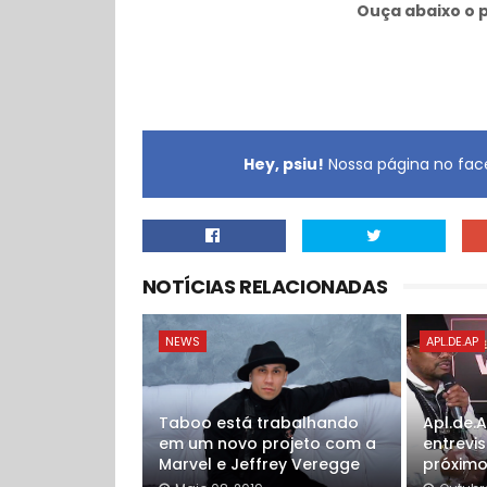
Ouça abaixo o 
Hey, psiu!
Nossa página no face
NOTÍCIAS RELACIONADAS
NEWS
APL.DE.AP
Taboo está trabalhando
Apl.de.
em um novo projeto com a
entrevis
Marvel e Jeffrey Veregge
próximo