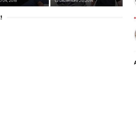
 04, 2016
Dezembro 20, 2014
!
G