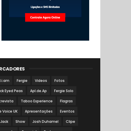
RCADORES
l.i.am
Fergie
Videos
Fotos
ack Eyed Peas
Apl.de.Ap
Fergie Solo
trevista
Taboo Experience
Flagras
e Voice UK
Apresentações
Eventos
 Jack
Show
Josh Duhamel
Clipe