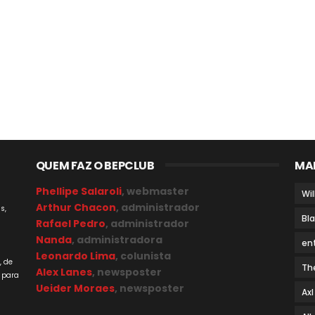
QUEM FAZ O BEPCLUB
MA
Phellipe Salaroli
, webmaster
Wil
Arthur Chacon
, administrador
s,
Bl
Rafael Pedro
, administrador
Nanda
, administradora
en
a
Leonardo Lima
, colunista
, de
Th
Alex Lanes
, newsposter
 para
Ueider Moraes
, newsposter
Axl