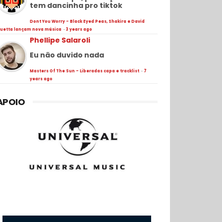
tem dancinha pro tiktok
Dont You Worry - Black Eyed Peas, Shakira e David
uetta lançam nova música
·
3 years ago
Phellipe Salaroli
Eu não duvido nada
Masters Of The Sun - Liberadas capa e tracklist
·
7
years ago
APOIO