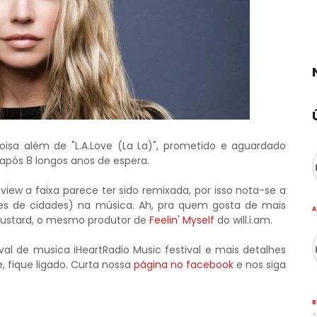
oisa além de "L.A.Love (La La)", prometido e aguardado
 após 8 longos anos de espera.
w a faixa parece ter sido remixada, por isso nota-se a
 de cidades) na música. Ah, pra quem gosta de mais
A
 Mustard, o mesmo produtor de
Feelin' Myself
do will.i.am.
al de musica iHeartRadio Music festival e mais detalhes
 fique ligado. Curta nossa
página no facebook
e nos siga
B
·