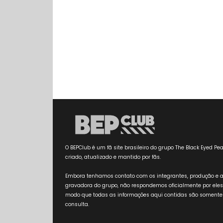
O BEPClub é um fã site brasileiro do grupo The Black Eyed Pea
criado, atualizado e mantido por fãs.
Embora tenhamos contato com os integrantes, produção e 
gravadora do grupo, não respondemos oficialmente por eles
modo que todas as informações aqui contidas são somente
consulta.