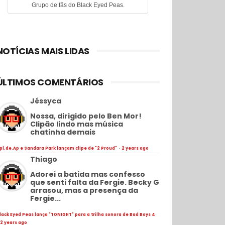
Grupo de fãs do Black Eyed Peas.
NOTÍCIAS MAIS LIDAS
ÚLTIMOS COMENTÁRIOS
Jéssyca
Nossa, dirigido pelo Ben Mor!
Clipão lindo mas música
chatinha demais
pl.de.Ap e Sandara Park lançam clipe de "2 Proud"
·
2 years ago
Thiago
Adorei a batida mas confesso
que senti falta da Fergie. Becky G
arrasou, mas a presença da
Fergie...
lack Eyed Peas lança "TONIGHT" para a trilha sonora de Bad Boys 4
2 years ago