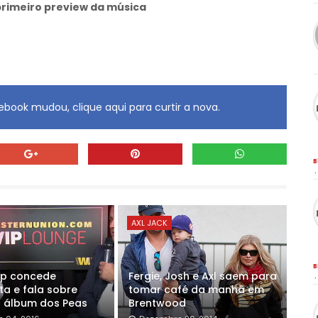
primeiro preview da música
book mudou, clique aqui para curtir a nova.
B
·
AXL JACK
B
Ap concede
Fergie, Josh e Axl saem para
·
ta e fala sobre
tomar café da manhã em
 álbum dos Peas
Brentwood