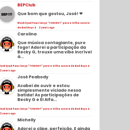
BEPClub
Que bom que gostou, José! ❤
Black Eyed Peas lança "TONIGHT" para a trilha sonora
de Bad Boys 4
·
2 years ago
Carolina
Que música contagiante, puro
fogo! Adorei a participação da
Becky G, trouxe uma vibe incrível
à...
lack Eyed Peas lança "TONIGHT" para a trilha sonora de Bad Boys 4
2 years ago
José Peabody
Acabei de ouvir e estou
simplesmente viciado nessa
batida! As participações de
Becky G e El Alfa...
lack Eyed Peas lança "TONIGHT" para a trilha sonora de Bad Boys 4
2 years ago
Michelly
Adorei o clipe, perfeição. E ainda