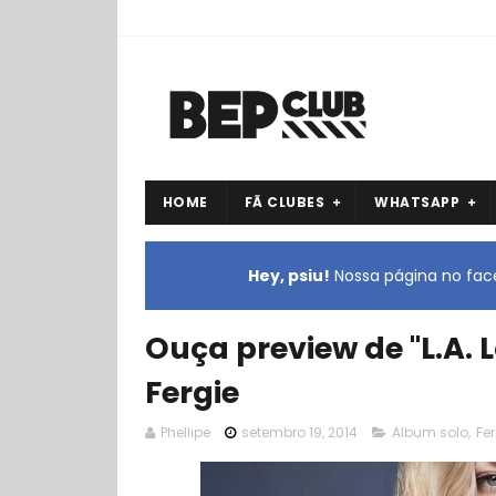
HOME
FÃ CLUBES
WHATSAPP
Hey, psiu!
Nossa página no face
Ouça preview de "L.A. 
Fergie
Phellipe
setembro 19, 2014
Album solo
,
Fer