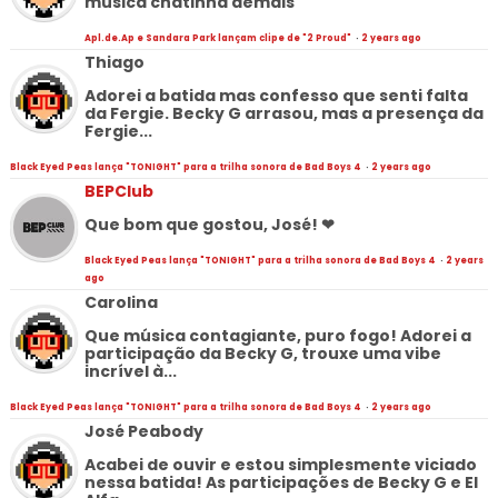
música chatinha demais
Apl.de.Ap e Sandara Park lançam clipe de "2 Proud"
·
2 years ago
Thiago
Adorei a batida mas confesso que senti falta
da Fergie. Becky G arrasou, mas a presença da
Fergie...
Black Eyed Peas lança "TONIGHT" para a trilha sonora de Bad Boys 4
·
2 years ago
BEPClub
Que bom que gostou, José! ❤
Black Eyed Peas lança "TONIGHT" para a trilha sonora de Bad Boys 4
·
2 years
ago
Carolina
Que música contagiante, puro fogo! Adorei a
participação da Becky G, trouxe uma vibe
incrível à...
Black Eyed Peas lança "TONIGHT" para a trilha sonora de Bad Boys 4
·
2 years ago
José Peabody
Acabei de ouvir e estou simplesmente viciado
nessa batida! As participações de Becky G e El