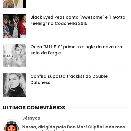
Black Eyed Peas canta "Awesome" e "I Gotta
Feeling" no Coachella 2015
Ouça "M.I.L.F. $" primeiro single da nova era
solo da Fergie
Confira suposta tracklist do Double
Dutchess
ÚLTIMOS COMENTÁRIOS
Jéssyca
Nossa, dirigido pelo Ben Mor! Clipão lindo mas