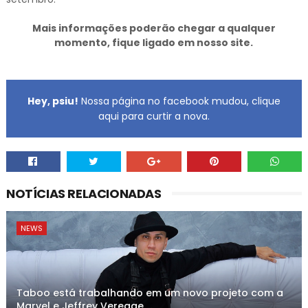
Mais informações poderão chegar a qualquer
momento, fique ligado em nosso site.
Hey, psiu!
Nossa página no facebook mudou, clique
aqui para curtir a nova.
NOTÍCIAS RELACIONADAS
NEWS
Taboo está trabalhando em um novo projeto com a
Marvel e Jeffrey Veregge