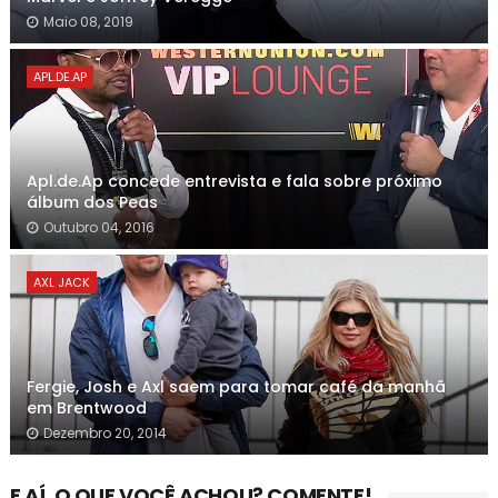
Maio 08, 2019
APL.DE.AP
Apl.de.Ap concede entrevista e fala sobre próximo
álbum dos Peas
Outubro 04, 2016
AXL JACK
Fergie, Josh e Axl saem para tomar café da manhã
em Brentwood
Dezembro 20, 2014
E AÍ, O QUE VOCÊ ACHOU? COMENTE!