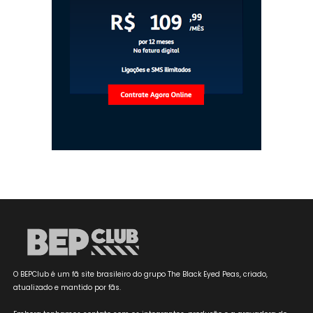
O BEPClub é um fã site brasileiro do grupo The Black Eyed Peas, criado,
atualizado e mantido por fãs.