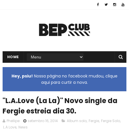
HOME
Hey, psiu!
Nossa página no facebook mudou, clique
aqui para curtir a nova.
"L.A.Love (La La)" Novo single da
Fergie estreia dia 30.
Phellipe
setembro 16, 2014
Album solo
,
Fergie
,
Fergie Solo
,
L.A Love
,
News