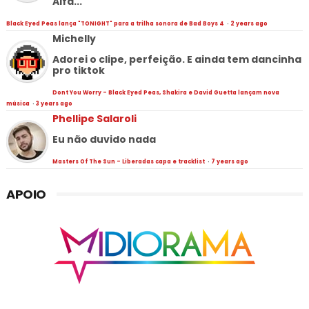
Alfa...
Black Eyed Peas lança "TONIGHT" para a trilha sonora de Bad Boys 4
·
2 years ago
Michelly
Adorei o clipe, perfeição. E ainda tem dancinha
pro tiktok
Dont You Worry - Black Eyed Peas, Shakira e David Guetta lançam nova
música
·
3 years ago
Phellipe Salaroli
Eu não duvido nada
Masters Of The Sun - Liberadas capa e tracklist
·
7 years ago
APOIO