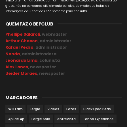
Embora tenhamos contato com os integrantes, produção e a gravadora do
grupo, não respondemos oficialmente por eles, de modo que todas as
informações aqui contidas são somente para consulta.
QUEM FAZ O BEPCLUB
Phellipe Salaroli
, webmaster
Arthur Chacon
, administrador
Rafael Pedro
, administrador
Nanda
, administradora
Leonardo Lima
, colunista
Alex Lanes
, newsposter
Ueider Moraes
, newsposter
MARCADORES
Will.i.am
Fergie
Videos
Fotos
Black Eyed Peas
Apl.de.Ap
Fergie Solo
entrevista
Taboo Experience