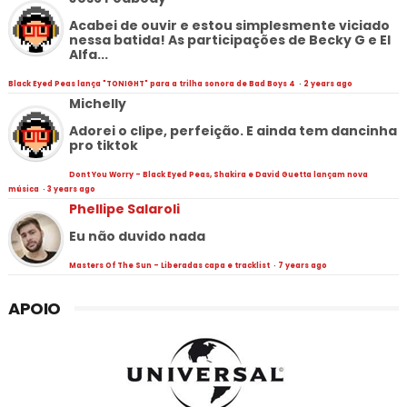
Acabei de ouvir e estou simplesmente viciado
nessa batida! As participações de Becky G e El
Alfa...
Black Eyed Peas lança "TONIGHT" para a trilha sonora de Bad Boys 4
·
2 years ago
Michelly
Adorei o clipe, perfeição. E ainda tem dancinha
pro tiktok
Dont You Worry - Black Eyed Peas, Shakira e David Guetta lançam nova
música
·
3 years ago
Phellipe Salaroli
Eu não duvido nada
Masters Of The Sun - Liberadas capa e tracklist
·
7 years ago
APOIO