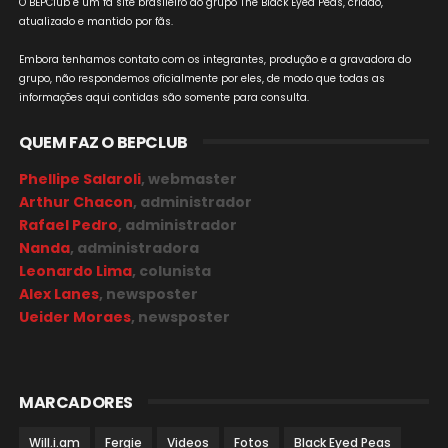
O BEPClub é um fã site brasileiro do grupo The Black Eyed Peas, criado,
atualizado e mantido por fãs.
Embora tenhamos contato com os integrantes, produção e a gravadora do
grupo, não respondemos oficialmente por eles, de modo que todas as
informações aqui contidas são somente para consulta.
QUEM FAZ O BEPCLUB
Phellipe Salaroli
, webmaster
Arthur Chacon
, administrador
Rafael Pedro
, administrador
Nanda
, administradora
Leonardo Lima
, colunista
Alex Lanes
, newsposter
Ueider Moraes
, newsposter
MARCADORES
Will.i.am
Fergie
Videos
Fotos
Black Eyed Peas