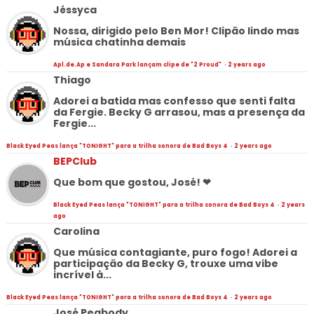
Jéssyca
Nossa, dirigido pelo Ben Mor! Clipão lindo mas
música chatinha demais
Apl.de.Ap e Sandara Park lançam clipe de "2 Proud"
·
2 years ago
Thiago
Adorei a batida mas confesso que senti falta
da Fergie. Becky G arrasou, mas a presença da
Fergie...
Black Eyed Peas lança "TONIGHT" para a trilha sonora de Bad Boys 4
·
2 years ago
BEPClub
Que bom que gostou, José! ❤
Black Eyed Peas lança "TONIGHT" para a trilha sonora de Bad Boys 4
·
2 years
ago
Carolina
Que música contagiante, puro fogo! Adorei a
participação da Becky G, trouxe uma vibe
incrível à...
Black Eyed Peas lança "TONIGHT" para a trilha sonora de Bad Boys 4
·
2 years ago
José Peabody