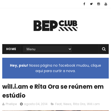
HOME
Hey, psiu!
Nossa página no facebook mudou, clique
aqui para curtir a nova.
will.i.am e Rita Ora se reúnem em
estúdio
Phellipe
agosto 04, 2014
Feat
,
News
,
Rita Ora
,
Will.i.am