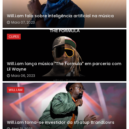
Will.i.am fala sobre inteligência artificial na música
Maio 07, 2023
CLIPES
Will.i.am lança música "The Formula" em parceria com
Lil Wayne
Maio 06, 2023
WILL.I.AM
Will.i.am torna-se investidor da stratup BrandLovrs
Abril 21, 2023