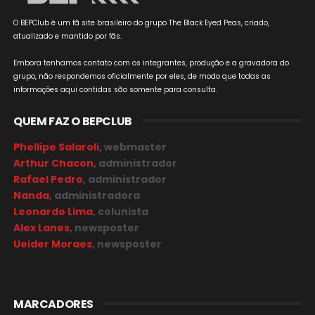
O BEPClub é um fã site brasileiro do grupo The Black Eyed Peas, criado,
atualizado e mantido por fãs.
Embora tenhamos contato com os integrantes, produção e a gravadora do
grupo, não respondemos oficialmente por eles, de modo que todas as
informações aqui contidas são somente para consulta.
QUEM FAZ O BEPCLUB
Phellipe Salaroli
, webmaster
Arthur Chacon
, administrador
Rafael Pedro
, administrador
Nanda
, administradora
Leonardo Lima
, colunista
Alex Lanes
, newsposter
Ueider Moraes
, newsposter
MARCADORES