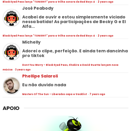
Black Eyed Peas lança "TONIGHT" para a trilha sonora de Bad Boys 4
·
2 years ago
José Peabody
Acabei de ouvir e estou simplesmente viciado
nessa batida! As participações de Becky G e El
Alfa...
Black Eyed Peas lança "TONIGHT" para a trilha sonora de Bad Boys 4
·
2 years ago
Michelly
Adorei o clipe, perfeição. E ainda tem dancinha
pro tiktok
Dont You Worry - Black Eyed Peas, Shakira e David Guetta lançam nova
música
·
3 years ago
Phellipe Salaroli
Eu não duvido nada
Masters Of The Sun - Liberadas capa e tracklist
·
7 years ago
APOIO