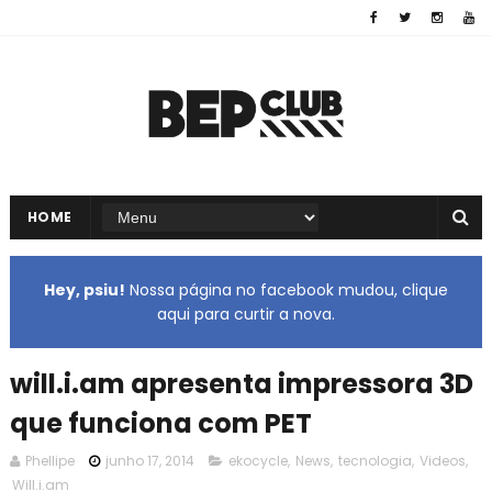
HOME
Hey, psiu!
Nossa página no facebook mudou, clique
aqui para curtir a nova.
will.i.am apresenta impressora 3D
que funciona com PET
Phellipe
junho 17, 2014
ekocycle
,
News
,
tecnologia
,
Videos
,
Will.i.am