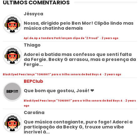
ÚLTIMOS COMENTÁRIOS
Jéssyca
Nossa, dirigido pelo Ben Mor! Clipão lindo mas
música chatinha demais
Apl.de.Ap e Sandara Park lançam clipe de "2 Proud"
·
2 years ago
Thiago
Adorei a batida mas confesso que senti falta
da Fergie. Becky G arrasou, mas a presença da
Fergie...
Black Eyed Peas lança "TONIGHT" para a trilha sonora de Bad Boys 4
·
2 years ago
BEPClub
Que bom que gostou, José! ❤
Black Eyed Peas lança "TONIGHT" para a trilha sonora de Bad Boys 4
·
2 years
ago
Carolina
Que música contagiante, puro fogo! Adorei a
participação da Becky G, trouxe uma vibe
incrível à...