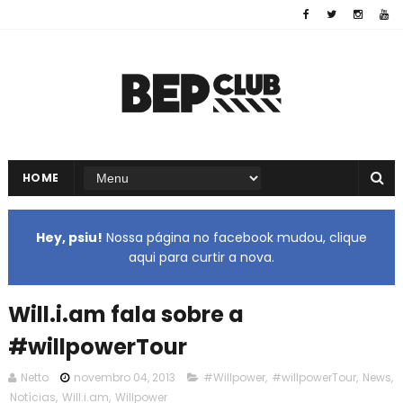
HOME
Hey, psiu!
Nossa página no facebook mudou, clique
aqui para curtir a nova.
Will.i.am fala sobre a
#willpowerTour
Netto
novembro 04, 2013
#Willpower
,
#willpowerTour
,
News
,
Notícias
,
Will.i.am
,
Willpower