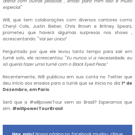
arena com outras pessoas , então para mim isso é muito
especial.
"
Will, que tem colaborações com diversos cantores como
Cheryl Cole, Justin Bieber, Chris Brown e Britney Spears,
prometeu que haverá algumas surpresas nos shows ,
acrescentando: "
Vai ser único
”
Perguntado por que ele levou tanto tempo para sair em
turnê solo, ele acrescentou: "
Eu nunca vi a necessidade, eu
só queria fazer uma turnê com o Black Eyed Peas.
”
Recentemente, Will publicou em sua conta no Twitter que
deu início aos ensaios para a turnê que se inicia no dia
1º de
Dezembro, em Paris
.
Será que a #willpowerTour vem ao Brasil? Esperamos que
sim.
#willpowerTourBrasil
Hey, psiu!
Nossa página no facebook mudou, clique