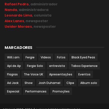
Rafael Pedro
, administrador
Nanda
, administradora
Leonardo Lima
, colunista
Alex Lanes
, newsposter
Ueider Moraes
, newsposter
MARCADORES
Will.i.am
Fergie
Videos
Fotos
Black Eyed Peas
Apl.de.Ap
Fergie Solo
entrevista
Taboo Experience
Flagras
The Voice UK
Apresentações
Eventos
Axl Jack
Show
Josh Duhamel
Clipe
Album solo
Especial
Performances
Promoções