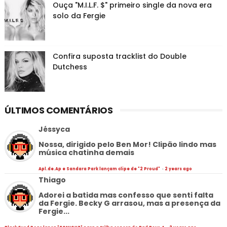
Ouça "M.I.L.F. $" primeiro single da nova era
solo da Fergie
Confira suposta tracklist do Double
Dutchess
ÚLTIMOS COMENTÁRIOS
Jéssyca
Nossa, dirigido pelo Ben Mor! Clipão lindo mas
música chatinha demais
Apl.de.Ap e Sandara Park lançam clipe de "2 Proud"
·
2 years ago
Thiago
Adorei a batida mas confesso que senti falta
da Fergie. Becky G arrasou, mas a presença da
Fergie...