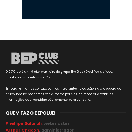
O BEPClub é um fã site brasileiro do grupo The Black Eyed Peas, criado,
atualizado e mantido por fãs.
Embora tenhamos contato com os integrantes, produção e a gravadora do
grupo, não respondemos oficialmente por eles, de modo que todas as
informações aqui contidas são somente para consulta.
QUEM FAZ O BEPCLUB
Phellipe Salaroli
, webmaster
Arthur Chacon
, administrador