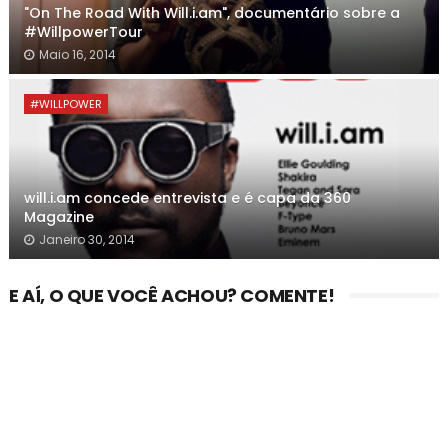
"On The Road With Will.i.am", documentário sobre a
#WillpowerTour
Maio 16, 2014
#WILLPOWER
will.i.am concede entrevista e é capa da 360
Magazine
Janeiro 30, 2014
E AÍ, O QUE VOCÊ ACHOU? COMENTE!