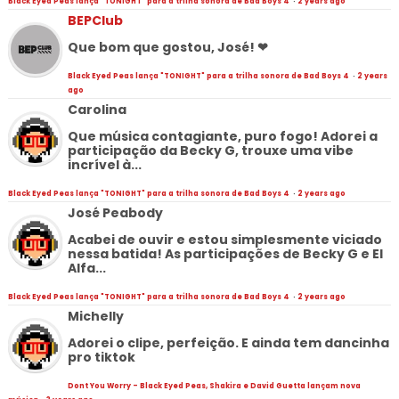
Black Eyed Peas lança "TONIGHT" para a trilha sonora de Bad Boys 4
·
2 years ago
BEPClub
Que bom que gostou, José! ❤
Black Eyed Peas lança "TONIGHT" para a trilha sonora de Bad Boys 4
·
2 years
ago
Carolina
Que música contagiante, puro fogo! Adorei a
participação da Becky G, trouxe uma vibe
incrível à...
Black Eyed Peas lança "TONIGHT" para a trilha sonora de Bad Boys 4
·
2 years ago
José Peabody
Acabei de ouvir e estou simplesmente viciado
nessa batida! As participações de Becky G e El
Alfa...
Black Eyed Peas lança "TONIGHT" para a trilha sonora de Bad Boys 4
·
2 years ago
Michelly
Adorei o clipe, perfeição. E ainda tem dancinha
pro tiktok
Dont You Worry - Black Eyed Peas, Shakira e David Guetta lançam nova