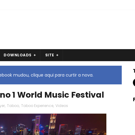
DOWNLOADS
SITE
book mudou, clique aqui para curtir a nova.
o 1 World Music Festival
yer
,
Taboo
,
Taboo Experience
,
Videos