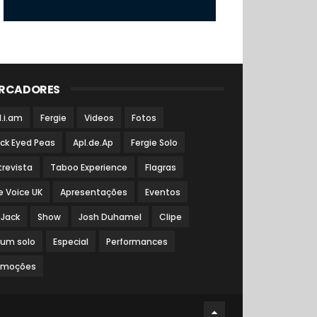
RCADORES
l.i.am
Fergie
Videos
Fotos
ack Eyed Peas
Apl.de.Ap
Fergie Solo
trevista
Taboo Experience
Flagras
e Voice UK
Apresentações
Eventos
 Jack
Show
Josh Duhamel
Clipe
bum solo
Especial
Performances
omoções