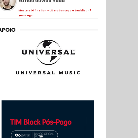
Eu não duvido nada
Masters Of The Sun - Liberadas capa e tracklist
·
7
years ago
APOIO