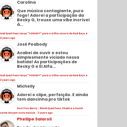
Carolina
Que música contagiante, puro
fogo! Adorei a participação da
Becky G, trouxe uma vibe incrível
à...
lack Eyed Peas lança "TONIGHT" para a trilha sonora de Bad Boys 4
2 years ago
José Peabody
Acabei de ouvir e estou
simplesmente viciado nessa
batida! As participações de
Becky G e El Alfa...
lack Eyed Peas lança "TONIGHT" para a trilha sonora de Bad Boys 4
2 years ago
Michelly
Adorei o clipe, perfeição. E ainda
tem dancinha pro tiktok
Dont You Worry - Black Eyed Peas, Shakira e David
uetta lançam nova música
·
3 years ago
Phellipe Salaroli