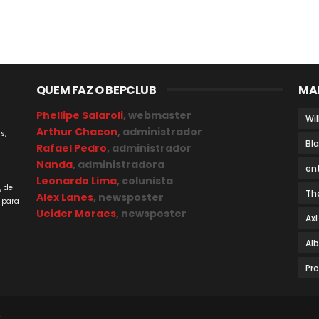
QUEM FAZ O BEPCLUB
MA
Phellipe Salaroli
, webmaster
Wil
Arthur Chacon
, administrador
s,
Bl
Rafael Pedro
, administrador
Nanda
, administradora
en
a
Leonardo Lima
, colunista
, de
Th
Alex Lanes
, newsposter
 para
Ueider Moraes
, newsposter
Axl
Al
Pr
.