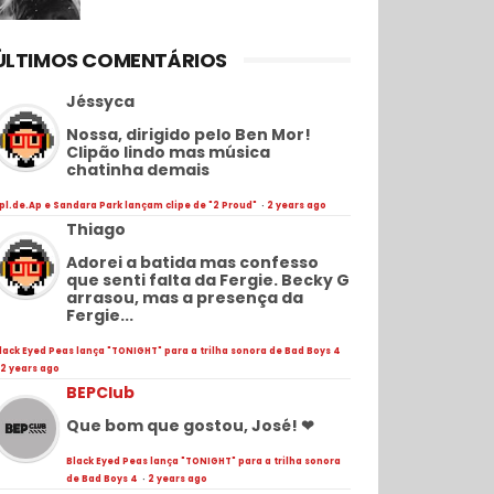
ÚLTIMOS COMENTÁRIOS
Jéssyca
Nossa, dirigido pelo Ben Mor!
Clipão lindo mas música
chatinha demais
pl.de.Ap e Sandara Park lançam clipe de "2 Proud"
·
2 years ago
Thiago
Adorei a batida mas confesso
que senti falta da Fergie. Becky G
arrasou, mas a presença da
Fergie...
lack Eyed Peas lança "TONIGHT" para a trilha sonora de Bad Boys 4
2 years ago
BEPClub
Que bom que gostou, José! ❤
Black Eyed Peas lança "TONIGHT" para a trilha sonora
de Bad Boys 4
·
2 years ago