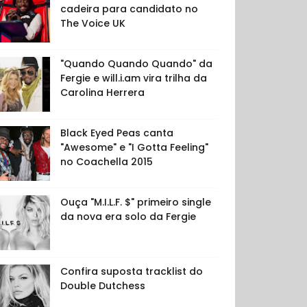
cadeira para candidato no
The Voice UK
"Quando Quando Quando" da
Fergie e will.i.am vira trilha da
Carolina Herrera
Black Eyed Peas canta
"Awesome" e "I Gotta Feeling"
no Coachella 2015
Ouça "M.I.L.F. $" primeiro single
da nova era solo da Fergie
Confira suposta tracklist do
Double Dutchess