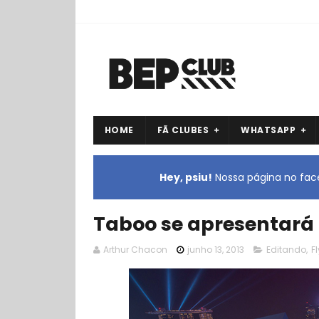
HOME
FÃ CLUBES
WHATSAPP
Hey, psiu!
Nossa página no face
Taboo se apresentará n
Arthur Chacon
junho 13, 2013
Editando
,
Fl