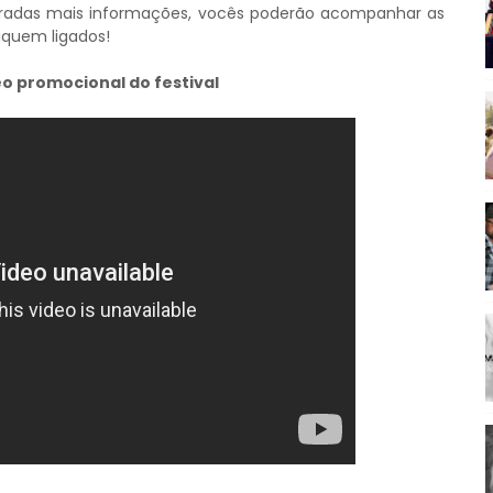
beradas mais informações, vocês poderão acompanhar as
fiquem ligados!
eo promocional do festival