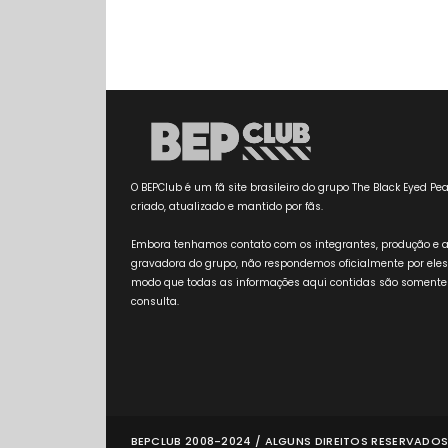
O BEPClub é um fã site brasileiro do grupo The Black Eyed Pea
criado, atualizado e mantido por fãs.
Embora tenhamos contato com os integrantes, produção e 
gravadora do grupo, não respondemos oficialmente por eles
modo que todas as informações aqui contidas são somente
consulta.
BEPCLUB 2008-2024 / ALGUNS DIREITOS RESERVADOS