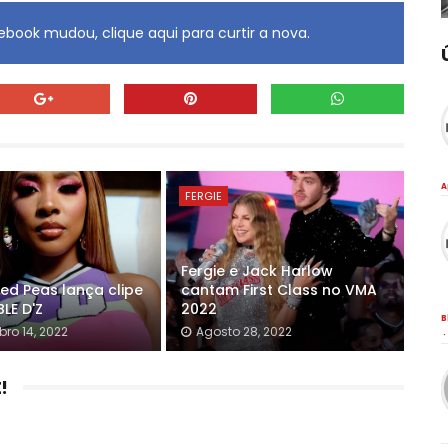
book mudou, clique aqui para curtir a nova.
A
FERGIE
Fergie e Jack Harlow
yed Peas lança clipe
cantam First Class no VMA
LE D'Z
2022
B
ro 14, 2022
Agosto 28, 2022
·
!