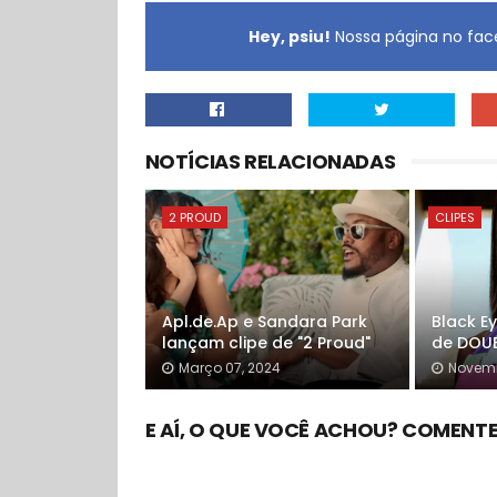
Hey, psiu!
Nossa página no face
NOTÍCIAS RELACIONADAS
2 PROUD
CLIPES
Apl.de.Ap e Sandara Park
Black E
lançam clipe de "2 Proud"
de DOUB
Março 07, 2024
Novemb
E AÍ, O QUE VOCÊ ACHOU? COMENTE