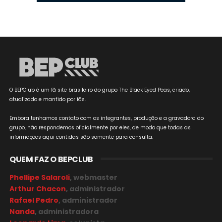
O BEPClub é um fã site brasileiro do grupo The Black Eyed Peas, criado,
atualizado e mantido por fãs.
Embora tenhamos contato com os integrantes, produção e a gravadora do
grupo, não respondemos oficialmente por eles, de modo que todas as
informações aqui contidas são somente para consulta.
QUEM FAZ O BEPCLUB
Phellipe Salaroli
, webmaster
Arthur Chacon
, administrador
Rafael Pedro
, administrador
Nanda
, administradora