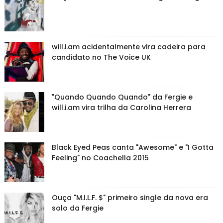
will.i.am acidentalmente vira cadeira para
candidato no The Voice UK
"Quando Quando Quando" da Fergie e
will.i.am vira trilha da Carolina Herrera
Black Eyed Peas canta "Awesome" e "I Gotta
Feeling" no Coachella 2015
Ouça "M.I.L.F. $" primeiro single da nova era
solo da Fergie