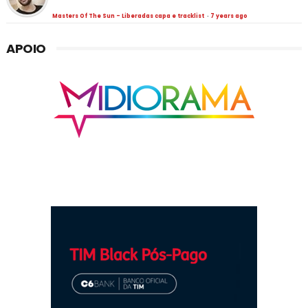
Masters Of The Sun - Liberadas capa e tracklist
·
7 years ago
APOIO