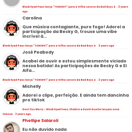
Black Eyed Peas lança "TONIGHT" para a trilha sonora de Bad Boys 4
·
2 years
ago
Carolina
Que música contagiante, puro fogo! Adorei a
participação da Becky G, trouxe uma vibe
incrível à...
Black Eyed Peas lança "TONIGHT" para a trilha sonora de Bad Boys 4
·
2 years ago
José Peabody
Acabei de ouvir e estou simplesmente viciado
nessa batida! As participações de Becky G e El
Alfa...
Black Eyed Peas lança "TONIGHT" para a trilha sonora de Bad Boys 4
·
2 years ago
Michelly
Adorei o clipe, perfeição. E ainda tem dancinha
pro tiktok
Dont You Worry - Black Eyed Peas, Shakira e David Guetta lançam nova
música
·
3 years ago
Phellipe Salaroli
Eu não duvido nada