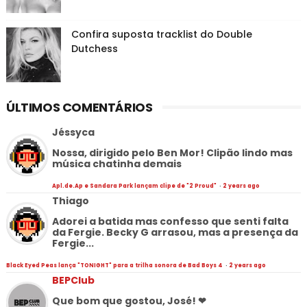
Confira suposta tracklist do Double
Dutchess
ÚLTIMOS COMENTÁRIOS
Jéssyca
Nossa, dirigido pelo Ben Mor! Clipão lindo mas
música chatinha demais
Apl.de.Ap e Sandara Park lançam clipe de "2 Proud"
·
2 years ago
Thiago
Adorei a batida mas confesso que senti falta
da Fergie. Becky G arrasou, mas a presença da
Fergie...
Black Eyed Peas lança "TONIGHT" para a trilha sonora de Bad Boys 4
·
2 years ago
BEPClub
Que bom que gostou, José! ❤