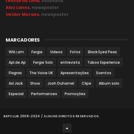
Leonardo Lima
, colunista
Alex Lanes
, newsposter
Ueider Moraes
, newsposter
MARCADORES
Will.i.am
Fergie
Videos
Fotos
Black Eyed Peas
Apl.de.Ap
Fergie Solo
entrevista
Taboo Experience
Flagras
The Voice UK
Apresentações
Eventos
Axl Jack
Show
Josh Duhamel
Clipe
Album solo
Especial
Performances
Promoções
BEPCLUB 2008-2024 / ALGUNS DIREITOS RESERVADOS.