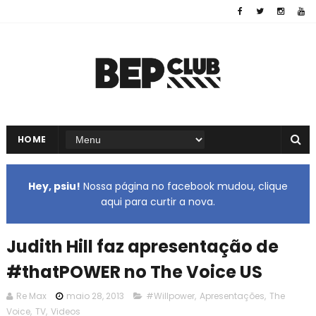
HOME
Hey, psiu!
Nossa página no facebook mudou, clique
aqui para curtir a nova.
Judith Hill faz apresentação de
#thatPOWER no The Voice US
Re Max
maio 28, 2013
#Willpower
,
Apresentações
,
The
Voice
,
TV
,
Videos