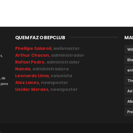
QUEM FAZ O BEPCLUB
MA
Phellipe Salaroli
, webmaster
Wil
Arthur Chacon
, administrador
s,
Bl
Rafael Pedro
, administrador
Nanda
, administradora
en
a
Leonardo Lima
, colunista
, de
Th
Alex Lanes
, newsposter
 para
Ueider Moraes
, newsposter
Axl
Al
Pr
.