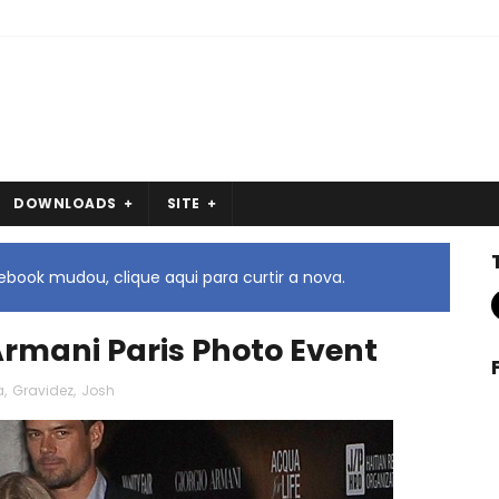
DOWNLOADS
SITE
book mudou, clique aqui para curtir a nova.
rmani Paris Photo Event
a
,
Gravidez
,
Josh