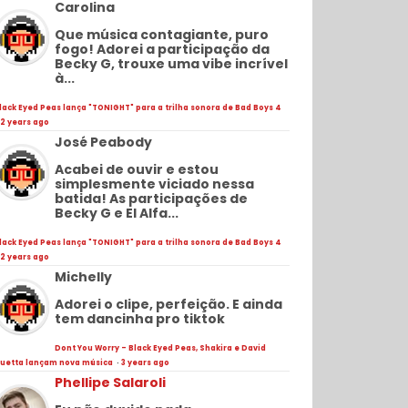
Carolina
Que música contagiante, puro
fogo! Adorei a participação da
Becky G, trouxe uma vibe incrível
à...
lack Eyed Peas lança "TONIGHT" para a trilha sonora de Bad Boys 4
2 years ago
José Peabody
Acabei de ouvir e estou
simplesmente viciado nessa
batida! As participações de
Becky G e El Alfa...
lack Eyed Peas lança "TONIGHT" para a trilha sonora de Bad Boys 4
2 years ago
Michelly
Adorei o clipe, perfeição. E ainda
tem dancinha pro tiktok
Dont You Worry - Black Eyed Peas, Shakira e David
uetta lançam nova música
·
3 years ago
Phellipe Salaroli