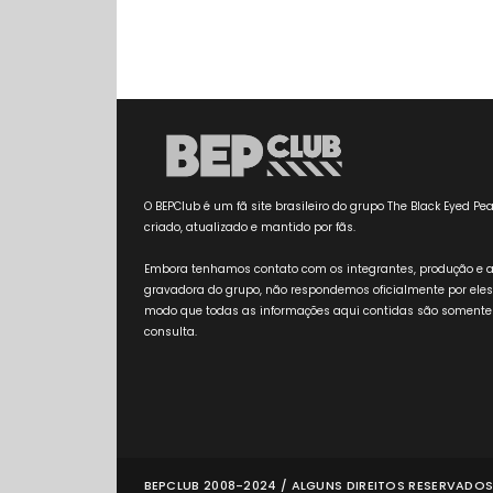
O BEPClub é um fã site brasileiro do grupo The Black Eyed Pea
criado, atualizado e mantido por fãs.
Embora tenhamos contato com os integrantes, produção e 
gravadora do grupo, não respondemos oficialmente por eles
modo que todas as informações aqui contidas são somente
consulta.
BEPCLUB 2008-2024 / ALGUNS DIREITOS RESERVADOS