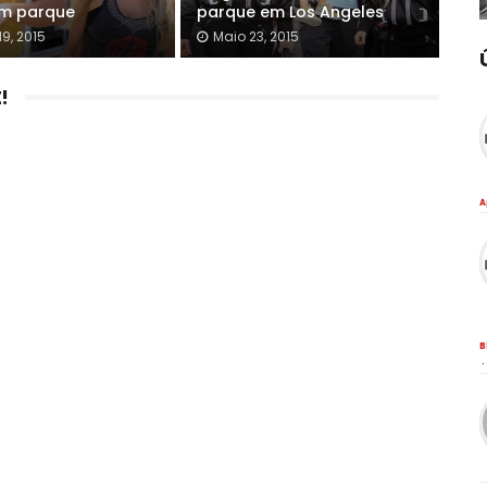
em parque
parque em Los Angeles
9, 2015
Maio 23, 2015
!
A
B
·