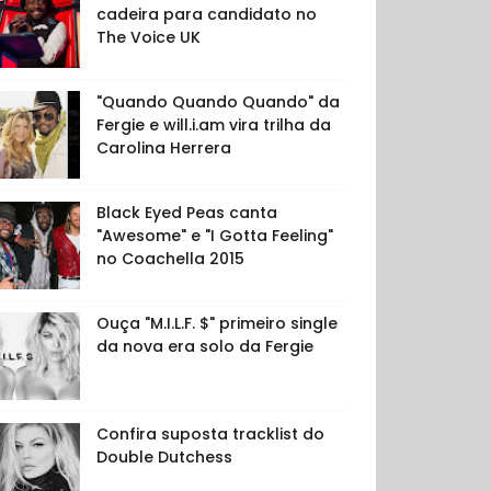
cadeira para candidato no
The Voice UK
"Quando Quando Quando" da
Fergie e will.i.am vira trilha da
Carolina Herrera
Black Eyed Peas canta
"Awesome" e "I Gotta Feeling"
no Coachella 2015
Ouça "M.I.L.F. $" primeiro single
da nova era solo da Fergie
Confira suposta tracklist do
Double Dutchess