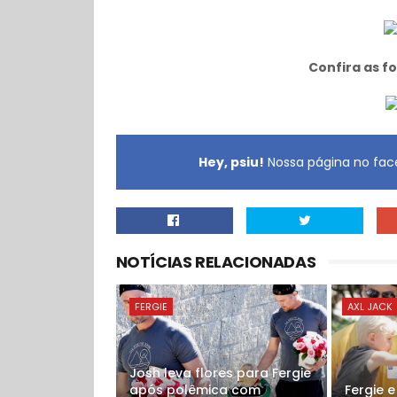
Confira as f
Hey, psiu!
Nossa página no face
NOTÍCIAS RELACIONADAS
FERGIE
AXL JACK
Josh leva flores para Fergie
após polêmica com
Fergie 