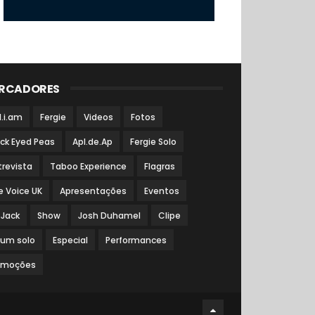
RCADORES
l.i.am
Fergie
Videos
Fotos
ack Eyed Peas
Apl.de.Ap
Fergie Solo
trevista
Taboo Experience
Flagras
e Voice UK
Apresentações
Eventos
 Jack
Show
Josh Duhamel
Clipe
bum solo
Especial
Performances
omoções