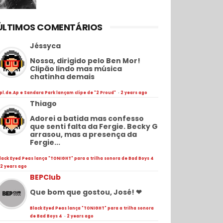
ÚLTIMOS COMENTÁRIOS
Jéssyca
Nossa, dirigido pelo Ben Mor!
Clipão lindo mas música
chatinha demais
pl.de.Ap e Sandara Park lançam clipe de "2 Proud"
·
2 years ago
Thiago
Adorei a batida mas confesso
que senti falta da Fergie. Becky G
arrasou, mas a presença da
Fergie...
lack Eyed Peas lança "TONIGHT" para a trilha sonora de Bad Boys 4
2 years ago
BEPClub
Que bom que gostou, José! ❤
Black Eyed Peas lança "TONIGHT" para a trilha sonora
de Bad Boys 4
·
2 years ago