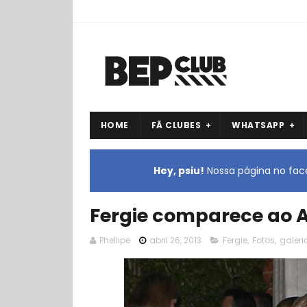
HOME
FÃ CLUBES
WHATSAPP
Hey, psiu!
Nossa página no face
Fergie comparece ao A
Phellipe
abril 26, 2013
Fergie
,
Fotos
,
galeri