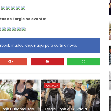
otos de Fergie no evento:
book mudou, clique aqui para curtir a nova.
AXL JACK
e Josh Duhamel são
Fergie, Josh e Axl vão a