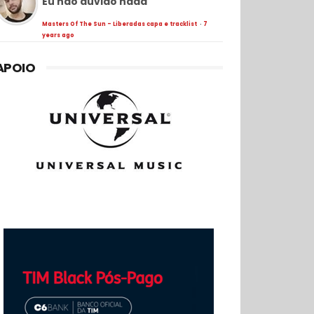
Eu não duvido nada
Masters Of The Sun - Liberadas capa e tracklist
·
7
years ago
APOIO