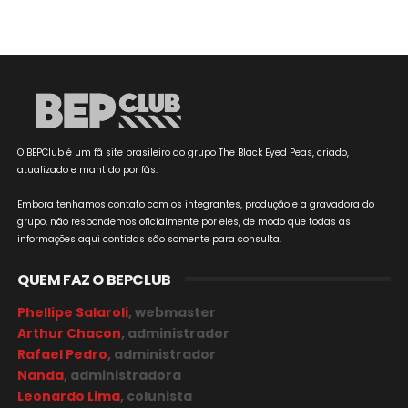
O BEPClub é um fã site brasileiro do grupo The Black Eyed Peas, criado,
atualizado e mantido por fãs.
Embora tenhamos contato com os integrantes, produção e a gravadora do
grupo, não respondemos oficialmente por eles, de modo que todas as
informações aqui contidas são somente para consulta.
QUEM FAZ O BEPCLUB
Phellipe Salaroli
, webmaster
Arthur Chacon
, administrador
Rafael Pedro
, administrador
Nanda
, administradora
Leonardo Lima
, colunista