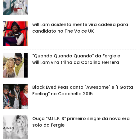
will.i.am acidentalmente vira cadeira para
candidato no The Voice UK
"Quando Quando Quando" da Fergie e
will.i.am vira trilha da Carolina Herrera
Black Eyed Peas canta "Awesome" e "I Gotta
Feeling" no Coachella 2015
Ouça "M.I.L.F. $" primeiro single da nova era
solo da Fergie