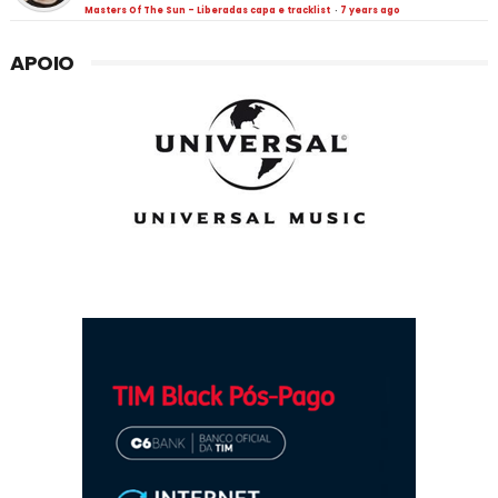
Masters Of The Sun - Liberadas capa e tracklist
·
7 years ago
APOIO