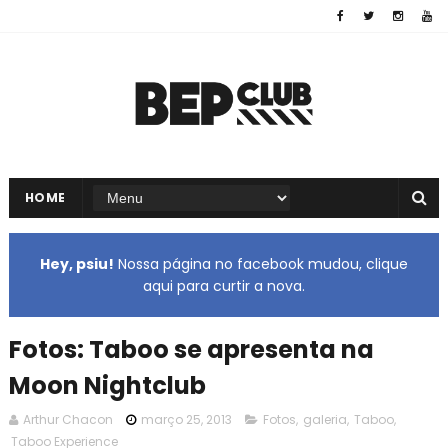
HOME
Hey, psiu!
Nossa página no facebook mudou, clique
aqui para curtir a nova.
Fotos: Taboo se apresenta na
Moon Nightclub
Arthur Chacon
março 25, 2013
Fotos
,
galeria
,
Taboo
,
Taboo Experience