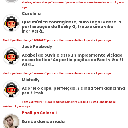
Black Eyed Peas lança "TONIGHT" para a trilha sonora de Bad Boys 4
·
2 years
ago
Carolina
Que música contagiante, puro fogo! Adorei a
participação da Becky G, trouxe uma vibe
incrível à...
Black Eyed Peas lança "TONIGHT" para a trilha sonora de Bad Boys 4
·
2 years ago
José Peabody
Acabei de ouvir e estou simplesmente viciado
nessa batida! As participações de Becky G e El
Alfa...
Black Eyed Peas lança "TONIGHT" para a trilha sonora de Bad Boys 4
·
2 years ago
Michelly
Adorei o clipe, perfeição. E ainda tem dancinha
pro tiktok
Dont You Worry - Black Eyed Peas, Shakira e David Guetta lançam nova
música
·
3 years ago
Phellipe Salaroli
Eu não duvido nada