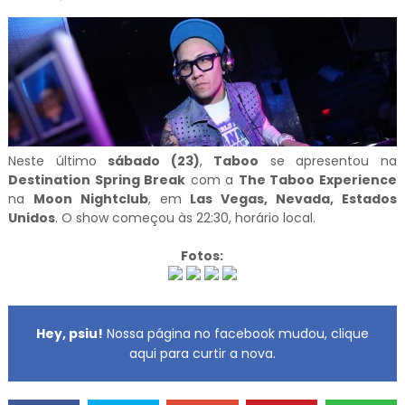
Neste último
sábado (23)
,
Taboo
se apresentou na
Destination Spring Break
com a
The Taboo Experience
na
Moon Nightclub
, em
Las Vegas, Nevada, Estados
Unidos
. O show começou às 22:30, horário local.
Fotos:
Hey, psiu!
Nossa página no facebook mudou, clique
aqui para curtir a nova.