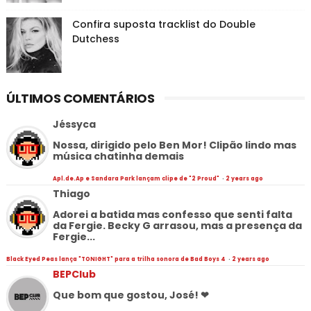
Confira suposta tracklist do Double
Dutchess
ÚLTIMOS COMENTÁRIOS
Jéssyca
Nossa, dirigido pelo Ben Mor! Clipão lindo mas
música chatinha demais
Apl.de.Ap e Sandara Park lançam clipe de "2 Proud"
·
2 years ago
Thiago
Adorei a batida mas confesso que senti falta
da Fergie. Becky G arrasou, mas a presença da
Fergie...
Black Eyed Peas lança "TONIGHT" para a trilha sonora de Bad Boys 4
·
2 years ago
BEPClub
Que bom que gostou, José! ❤