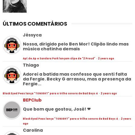
ÚLTIMOS COMENTÁRIOS
Jéssyca
Nossa, dirigido pelo Ben Mor! Clipão lindo mas
música chatinha demais
Apl.de.Ap e Sandara Park lançam clipe de "2 Proud"
·
2 years ago
Thiago
Adorei a batida mas confesso que senti falta
da Fergie. Becky G arrasou, mas a presença da
Fergie...
Black Eyed Peas lança "TONIGHT" para a trilha sonora de Bad Boys 4
·
2 years ago
BEPClub
Que bom que gostou, José! ❤
Black Eyed Peas lança "TONIGHT" para a trilha sonora de Bad Boys 4
·
2 years
ago
Carolina