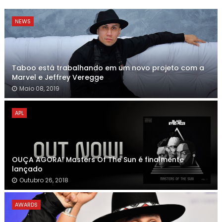
NEWS
Taboo está trabalhando em um novo projeto com a
Marvel e Jeffrey Veregge
Maio 08, 2019
APL
OUÇA AGORA! Masters Of The Sun é finalmente
lançado
Outubro 26, 2018
AWARDS