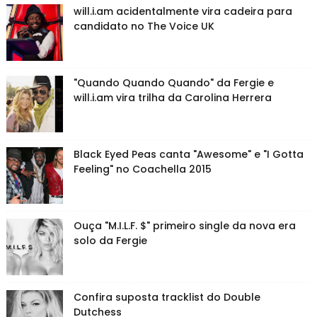
will.i.am acidentalmente vira cadeira para
candidato no The Voice UK
"Quando Quando Quando" da Fergie e
will.i.am vira trilha da Carolina Herrera
Black Eyed Peas canta "Awesome" e "I Gotta
Feeling" no Coachella 2015
Ouça "M.I.L.F. $" primeiro single da nova era
solo da Fergie
Confira suposta tracklist do Double
Dutchess