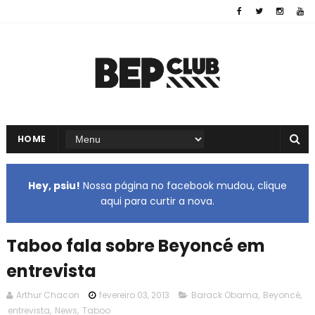
HOME
Hey, psiu!
Nossa página no facebook mudou, clique
aqui para curtir a nova.
Taboo fala sobre Beyoncé em
entrevista
Arthur Chacon
fevereiro 03, 2013
Barack Obama
,
Beyoncé
,
entrevista
,
News
,
Taboo