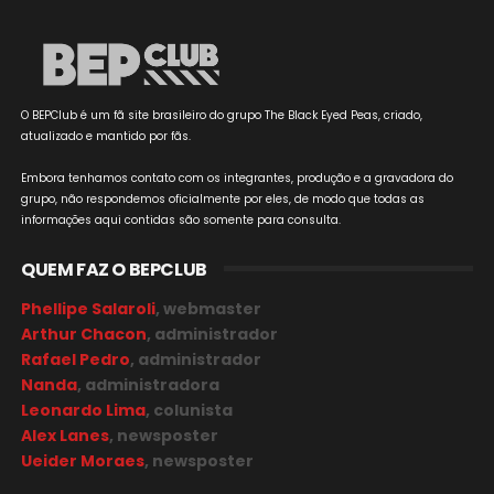
O BEPClub é um fã site brasileiro do grupo The Black Eyed Peas, criado,
atualizado e mantido por fãs.
Embora tenhamos contato com os integrantes, produção e a gravadora do
grupo, não respondemos oficialmente por eles, de modo que todas as
informações aqui contidas são somente para consulta.
QUEM FAZ O BEPCLUB
Phellipe Salaroli
, webmaster
Arthur Chacon
, administrador
Rafael Pedro
, administrador
Nanda
, administradora
Leonardo Lima
, colunista
Alex Lanes
, newsposter
Ueider Moraes
, newsposter