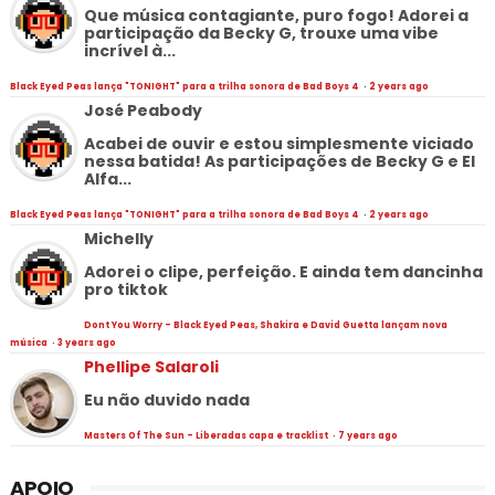
Que música contagiante, puro fogo! Adorei a
participação da Becky G, trouxe uma vibe
incrível à...
Black Eyed Peas lança "TONIGHT" para a trilha sonora de Bad Boys 4
·
2 years ago
José Peabody
Acabei de ouvir e estou simplesmente viciado
nessa batida! As participações de Becky G e El
Alfa...
Black Eyed Peas lança "TONIGHT" para a trilha sonora de Bad Boys 4
·
2 years ago
Michelly
Adorei o clipe, perfeição. E ainda tem dancinha
pro tiktok
Dont You Worry - Black Eyed Peas, Shakira e David Guetta lançam nova
música
·
3 years ago
Phellipe Salaroli
Eu não duvido nada
Masters Of The Sun - Liberadas capa e tracklist
·
7 years ago
APOIO