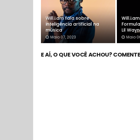
Will.i.am fala sobre
Will.i.a
inteligência artificial na
Formula
música
Lil Way
Maio 07, 2023
Maio 0
E AÍ, O QUE VOCÊ ACHOU? COMENTE