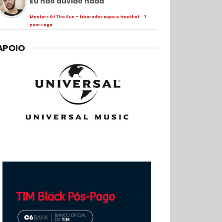
Eu não duvido nada
Masters Of The Sun - Liberadas capa e tracklist
·
7
years ago
APOIO