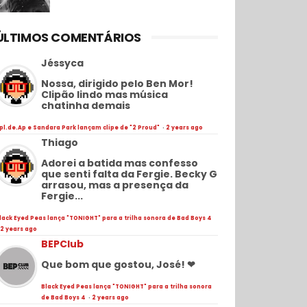
ÚLTIMOS COMENTÁRIOS
Jéssyca
Nossa, dirigido pelo Ben Mor!
Clipão lindo mas música
chatinha demais
pl.de.Ap e Sandara Park lançam clipe de "2 Proud"
·
2 years ago
Thiago
Adorei a batida mas confesso
que senti falta da Fergie. Becky G
arrasou, mas a presença da
Fergie...
lack Eyed Peas lança "TONIGHT" para a trilha sonora de Bad Boys 4
2 years ago
BEPClub
Que bom que gostou, José! ❤
Black Eyed Peas lança "TONIGHT" para a trilha sonora
de Bad Boys 4
·
2 years ago