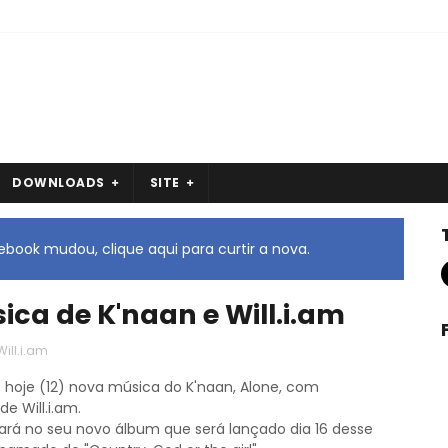
DOWNLOADS
SITE
book mudou, clique aqui para curtir a nova.
ca de K'naan e Will.i.am
Will.i.am
 hoje (12) nova música do K'naan, Alone, com
de Will.i.am.
ará no seu novo álbum que será lançado dia 16 desse