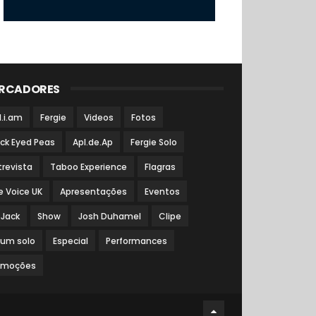
RCADORES
l.i.am
Fergie
Videos
Fotos
ack Eyed Peas
Apl.de.Ap
Fergie Solo
trevista
Taboo Experience
Flagras
e Voice UK
Apresentações
Eventos
 Jack
Show
Josh Duhamel
Clipe
bum solo
Especial
Performances
omoções