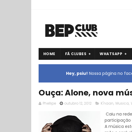
HOME
FÃ CLUBES
WHATSAPP
Hey, psiu!
Nossa página no face
Ouça: Alone, nova músi
Phellipe
outubro 12, 2012
K'naan
,
Musica
,
Caiu na rede
participação 
A música est