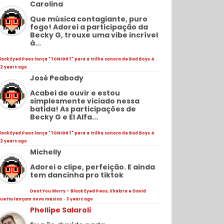
Carolina
Que música contagiante, puro
fogo! Adorei a participação da
Becky G, trouxe uma vibe incrível
à...
lack Eyed Peas lança "TONIGHT" para a trilha sonora de Bad Boys 4
2 years ago
José Peabody
Acabei de ouvir e estou
simplesmente viciado nessa
batida! As participações de
Becky G e El Alfa...
lack Eyed Peas lança "TONIGHT" para a trilha sonora de Bad Boys 4
2 years ago
Michelly
Adorei o clipe, perfeição. E ainda
tem dancinha pro tiktok
Dont You Worry - Black Eyed Peas, Shakira e David
uetta lançam nova música
·
3 years ago
Phellipe Salaroli