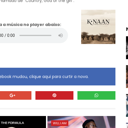
hamado de "Country, God or the girl".
 a música no player abaixo:
book mudou, clique aqui para curtir a nova.
WILL.I.AM