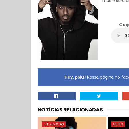
mês e será c
Ouça
Hey, psiu!
Nossa página no face
NOTÍCIAS RELACIONADAS
ENTREVISTAS
CLIPES