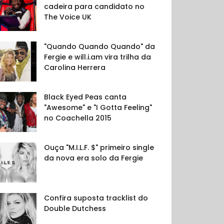
cadeira para candidato no
The Voice UK
"Quando Quando Quando" da
Fergie e will.i.am vira trilha da
Carolina Herrera
Black Eyed Peas canta
"Awesome" e "I Gotta Feeling"
no Coachella 2015
Ouça "M.I.L.F. $" primeiro single
da nova era solo da Fergie
Confira suposta tracklist do
Double Dutchess