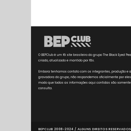
O BEPClub é um fã site brasileiro do grupo The Black Eyed Pea
criado, atualizado e mantido por fãs.
Embora tenhamos contato com os integrantes, produção e 
gravadora do grupo, não respondemos oficialmente por eles
modo que todas as informações aqui contidas são somente
consulta.
BEPCLUB 2008-2024 / ALGUNS DIREITOS RESERVADOS