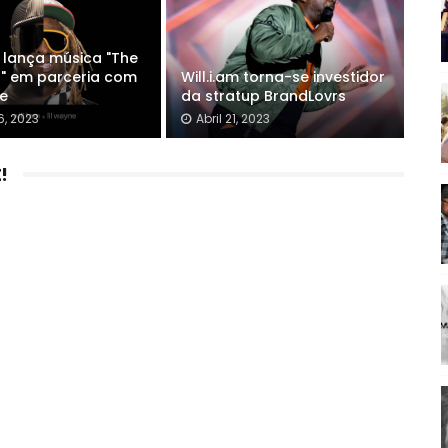
m lança música "The
" em parceria com
Will.i.am torna-se investidor
ne
da stratup BrandLovrs
6, 2023
Abril 21, 2023
!