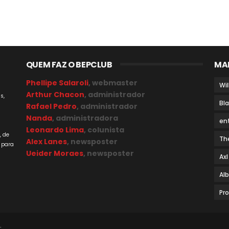
QUEM FAZ O BEPCLUB
MA
Phellipe Salaroli
, webmaster
Wil
Arthur Chacon
, administrador
s,
Bl
Rafael Pedro
, administrador
Nanda
, administradora
en
a
Leonardo Lima
, colunista
, de
Th
Alex Lanes
, newsposter
 para
Ueider Moraes
, newsposter
Axl
Al
Pr
.