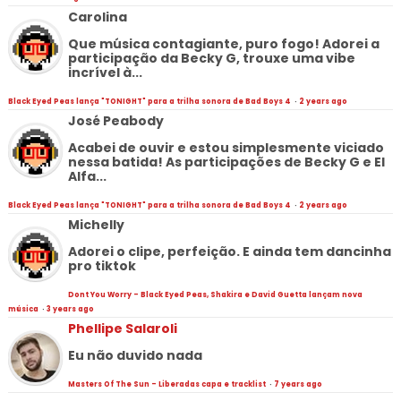
Carolina
Que música contagiante, puro fogo! Adorei a
participação da Becky G, trouxe uma vibe
incrível à...
Black Eyed Peas lança "TONIGHT" para a trilha sonora de Bad Boys 4
·
2 years ago
José Peabody
Acabei de ouvir e estou simplesmente viciado
nessa batida! As participações de Becky G e El
Alfa...
Black Eyed Peas lança "TONIGHT" para a trilha sonora de Bad Boys 4
·
2 years ago
Michelly
Adorei o clipe, perfeição. E ainda tem dancinha
pro tiktok
Dont You Worry - Black Eyed Peas, Shakira e David Guetta lançam nova
música
·
3 years ago
Phellipe Salaroli
Eu não duvido nada
Masters Of The Sun - Liberadas capa e tracklist
·
7 years ago