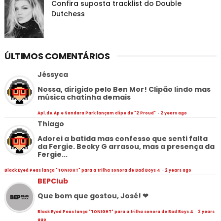
Confira suposta tracklist do Double
Dutchess
ÚLTIMOS COMENTÁRIOS
Jéssyca
Nossa, dirigido pelo Ben Mor! Clipão lindo mas
música chatinha demais
Apl.de.Ap e Sandara Park lançam clipe de "2 Proud"
·
2 years ago
Thiago
Adorei a batida mas confesso que senti falta
da Fergie. Becky G arrasou, mas a presença da
Fergie...
Black Eyed Peas lança "TONIGHT" para a trilha sonora de Bad Boys 4
·
2 years ago
BEPClub
Que bom que gostou, José! ❤
Black Eyed Peas lança "TONIGHT" para a trilha sonora de Bad Boys 4
·
2 years
ago