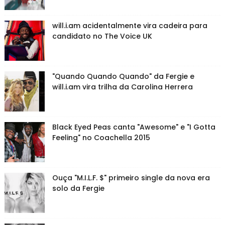
will.i.am acidentalmente vira cadeira para
candidato no The Voice UK
"Quando Quando Quando" da Fergie e
will.i.am vira trilha da Carolina Herrera
Black Eyed Peas canta "Awesome" e "I Gotta
Feeling" no Coachella 2015
Ouça "M.I.L.F. $" primeiro single da nova era
solo da Fergie