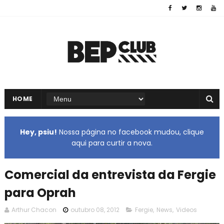
HOME
Hey, psiu!
Nossa página no facebook mudou, clique
aqui para curtir a nova.
Comercial da entrevista da Fergie
para Oprah
Arthur Chacon
outubro 08, 2012
Fergie
,
News
,
Videos