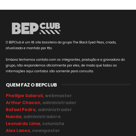
O BEPClub é um fã site brasileiro do grupo The Black Eyed Peas, criado,
atualizado e mantido por fãs.
Embora tenhamos contato com os integrantes, produção e a gravadora do
grupo, não respondemos oficialmente por eles, de modo que todas as
informações aqui contidas são somente para consulta.
QUEM FAZ O BEPCLUB
Phellipe Salaroli
, webmaster
Arthur Chacon
, administrador
Rafael Pedro
, administrador
Nanda
, administradora
Leonardo Lima
, colunista
Alex Lanes
, newsposter