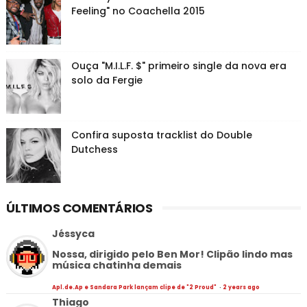
Feeling" no Coachella 2015
Ouça "M.I.L.F. $" primeiro single da nova era
solo da Fergie
Confira suposta tracklist do Double
Dutchess
ÚLTIMOS COMENTÁRIOS
Jéssyca
Nossa, dirigido pelo Ben Mor! Clipão lindo mas
música chatinha demais
Apl.de.Ap e Sandara Park lançam clipe de "2 Proud"
·
2 years ago
Thiago