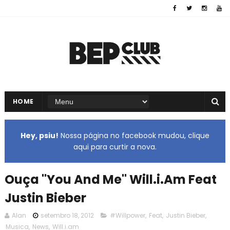
HOME
Hey, psiu!
Nossa página no facebook mudou, clique
aqui para curtir a nova.
Ouça "You And Me" Will.i.Am Feat
Justin Bieber
Alan
setembro 18, 2012
#Willpower
,
Feat
,
Justin Bieber
,
Musica
,
News
,
Will.i.am