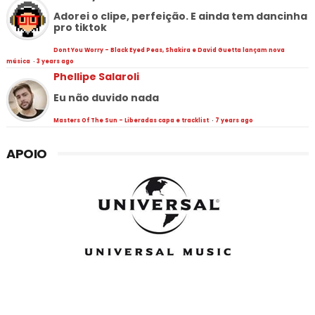
Adorei o clipe, perfeição. E ainda tem dancinha
pro tiktok
Dont You Worry - Black Eyed Peas, Shakira e David Guetta lançam nova
música
·
3 years ago
Phellipe Salaroli
Eu não duvido nada
Masters Of The Sun - Liberadas capa e tracklist
·
7 years ago
APOIO