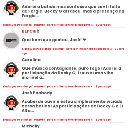
Adorei a batida mas confesso que senti falta
da Fergie. Becky G arrasou, mas a presença da
Fergie...
Black Eyed Peas lança "TONIGHT" para a trilha sonora de Bad Boys 4
·
2 years ago
BEPClub
Que bom que gostou, José! ❤
Black Eyed Peas lança "TONIGHT" para a trilha sonora de Bad Boys 4
·
2 years
ago
Carolina
Que música contagiante, puro fogo! Adorei a
participação da Becky G, trouxe uma vibe
incrível à...
Black Eyed Peas lança "TONIGHT" para a trilha sonora de Bad Boys 4
·
2 years ago
José Peabody
Acabei de ouvir e estou simplesmente viciado
nessa batida! As participações de Becky G e El
Alfa...
Black Eyed Peas lança "TONIGHT" para a trilha sonora de Bad Boys 4
·
2 years ago
Michelly