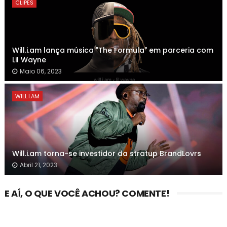
CLIPES
Will.i.am lança música "The Formula" em parceria com
Lil Wayne
Maio 06, 2023
WILL.I.AM
Will.i.am torna-se investidor da stratup BrandLovrs
Abril 21, 2023
E AÍ, O QUE VOCÊ ACHOU? COMENTE!