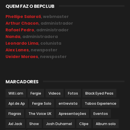
QUEM FAZ O BEPCLUB
Phellipe Salaroli
, webmaster
Arthur Chacon
, administrador
Rafael Pedro
, administrador
Nanda
, administradora
Leonardo Lima
, colunista
Alex Lanes
, newsposter
Ueider Moraes
, newsposter
MARCADORES
Will.i.am
Fergie
Videos
Fotos
Black Eyed Peas
Apl.de.Ap
Fergie Solo
entrevista
Taboo Experience
Flagras
The Voice UK
Apresentações
Eventos
Axl Jack
Show
Josh Duhamel
Clipe
Album solo