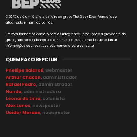
O BEPClub é um fã site brasileiro do grupo The Black Eyed Peas, criado,
atualizado e mantido por fãs.
Embora tenhamos contato com os integrantes, produção e a gravadora do
grupo, não respondemos oficialmente por eles, de modo que todas as
informações aqui contidas são somente para consulta.
QUEM FAZ O BEPCLUB
Phellipe Salaroli
, webmaster
Arthur Chacon
, administrador
Rafael Pedro
, administrador
Nanda
, administradora
Leonardo Lima
, colunista
Alex Lanes
, newsposter
Ueider Moraes
, newsposter