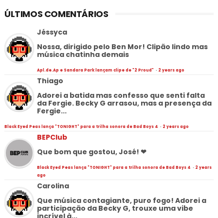
ÚLTIMOS COMENTÁRIOS
Jéssyca
Nossa, dirigido pelo Ben Mor! Clipão lindo mas
música chatinha demais
Apl.de.Ap e Sandara Park lançam clipe de "2 Proud"
·
2 years ago
Thiago
Adorei a batida mas confesso que senti falta
da Fergie. Becky G arrasou, mas a presença da
Fergie...
Black Eyed Peas lança "TONIGHT" para a trilha sonora de Bad Boys 4
·
2 years ago
BEPClub
Que bom que gostou, José! ❤
Black Eyed Peas lança "TONIGHT" para a trilha sonora de Bad Boys 4
·
2 years
ago
Carolina
Que música contagiante, puro fogo! Adorei a
participação da Becky G, trouxe uma vibe
incrível à...