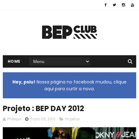
HOME
Hey, psiu!
Nossa página no facebook mudou, clique
aqui para curtir a nova.
Projeto : BEP DAY 2012
Phellipe
maio 05, 2012
Projetos