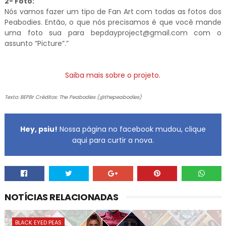
2- Foto:
Nós vamos fazer um tipo de Fan Art com todas as fotos dos
Peabodies. Então, o que nós precisamos é que você mande
uma foto sua para bepdayproject@gmail.com com o
assunto “Picture”.”
Saiba mais sobre o projeto.
Texto: BEPBr Créditos: The Peabodies (@thepeabodies)
Hey, psiu!
Nossa página no facebook mudou, clique
aqui para curtir a nova.
NOTÍCIAS RELACIONADAS
BLACK EYED PEAS