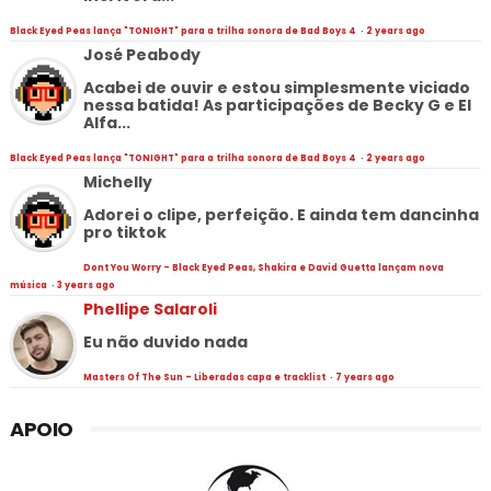
Black Eyed Peas lança "TONIGHT" para a trilha sonora de Bad Boys 4
·
2 years ago
José Peabody
Acabei de ouvir e estou simplesmente viciado
nessa batida! As participações de Becky G e El
Alfa...
Black Eyed Peas lança "TONIGHT" para a trilha sonora de Bad Boys 4
·
2 years ago
Michelly
Adorei o clipe, perfeição. E ainda tem dancinha
pro tiktok
Dont You Worry - Black Eyed Peas, Shakira e David Guetta lançam nova
música
·
3 years ago
Phellipe Salaroli
Eu não duvido nada
Masters Of The Sun - Liberadas capa e tracklist
·
7 years ago
APOIO