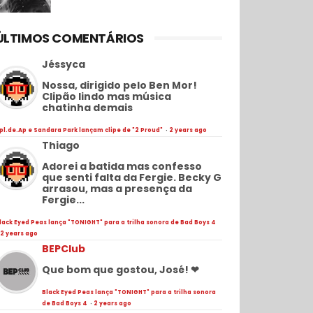
ÚLTIMOS COMENTÁRIOS
Jéssyca
Nossa, dirigido pelo Ben Mor!
Clipão lindo mas música
chatinha demais
pl.de.Ap e Sandara Park lançam clipe de "2 Proud"
·
2 years ago
Thiago
Adorei a batida mas confesso
que senti falta da Fergie. Becky G
arrasou, mas a presença da
Fergie...
lack Eyed Peas lança "TONIGHT" para a trilha sonora de Bad Boys 4
2 years ago
BEPClub
Que bom que gostou, José! ❤
Black Eyed Peas lança "TONIGHT" para a trilha sonora
de Bad Boys 4
·
2 years ago