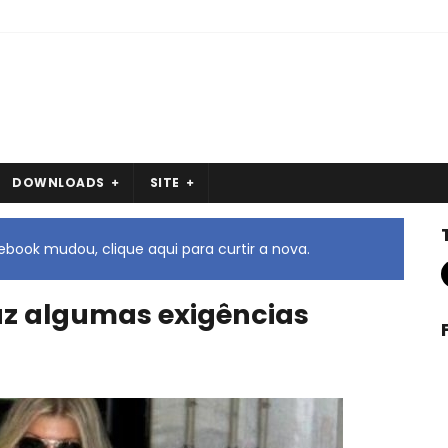
DOWNLOADS
SITE
book mudou, clique aqui para curtir a nova.
faz algumas exigências