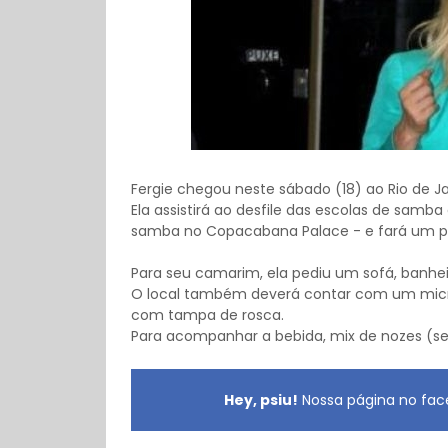
Fergie chegou neste sábado (18) ao Rio de Jan
Ela assistirá ao desfile das escolas de samb
samba no
Copacabana Palace - e fará um p
Para seu camarim, ela pediu um sofá, banheir
O local também deverá contar com um micro
com tampa de rosca.
Para acompanhar a bebida, mix de nozes (se
Hey, psiu!
Nossa página no face