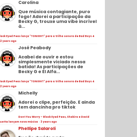
Carolina
Que música contagiante, puro
fogo! Adorei a participação da
Becky G, trouxe uma vibe incrível
à...
lack Eyed Peas lança "TONIGHT" para a trilha sonora de Bad Boys 4
2 years ago
José Peabody
Acabei de ouvir e estou
simplesmente viciado nessa
batida! As participações de
Becky G e El Alfa...
lack Eyed Peas lança "TONIGHT" para a trilha sonora de Bad Boys 4
2 years ago
Michelly
Adorei o clipe, perfeição. E ainda
tem dancinha pro tiktok
Dont You Worry - Black Eyed Peas, Shakira e David
uetta lançam nova música
·
3 years ago
Phellipe Salaroli