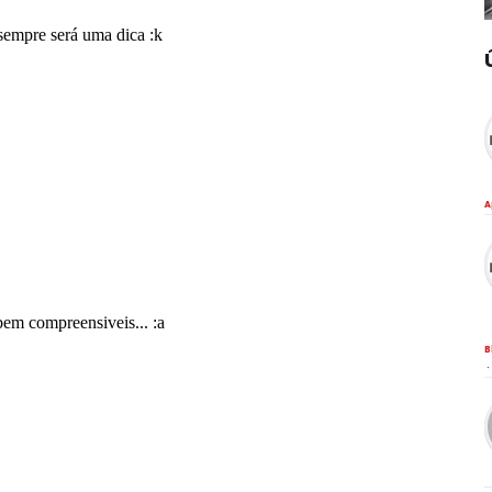
A
B
·