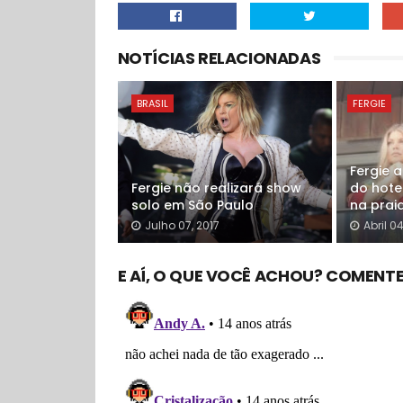
NOTÍCIAS RELACIONADAS
BRASIL
FERGIE
Fergie 
Fergie não realizará show
do hote
solo em São Paulo
na prai
Julho 07, 2017
Abril 04
E AÍ, O QUE VOCÊ ACHOU? COMENTE