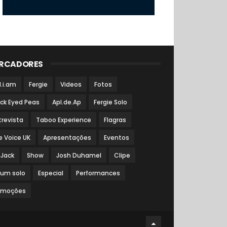
RCADORES
l.i.am
Fergie
Videos
Fotos
ack Eyed Peas
Apl.de.Ap
Fergie Solo
trevista
Taboo Experience
Flagras
e Voice UK
Apresentações
Eventos
 Jack
Show
Josh Duhamel
Clipe
bum solo
Especial
Performances
omoções