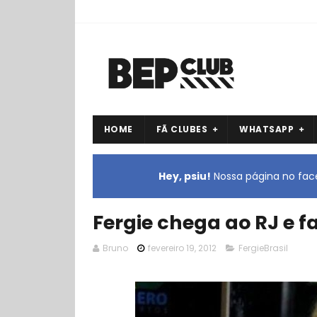
HOME
FÃ CLUBES
WHATSAPP
Hey, psiu!
Nossa página no face
Fergie chega ao RJ e 
Bruno
fevereiro 19, 2012
FergieBrasil