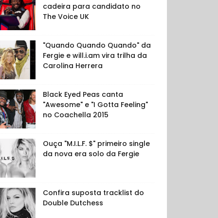
cadeira para candidato no
The Voice UK
"Quando Quando Quando" da
Fergie e will.i.am vira trilha da
Carolina Herrera
Black Eyed Peas canta
"Awesome" e "I Gotta Feeling"
no Coachella 2015
Ouça "M.I.L.F. $" primeiro single
da nova era solo da Fergie
Confira suposta tracklist do
Double Dutchess