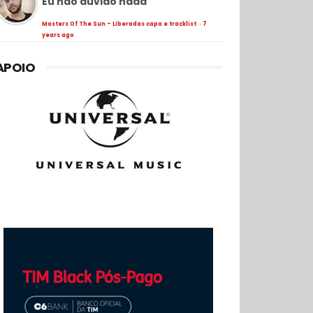
Eu não duvido nada
Masters Of The Sun - Liberadas capa e tracklist
·
7
years ago
APOIO