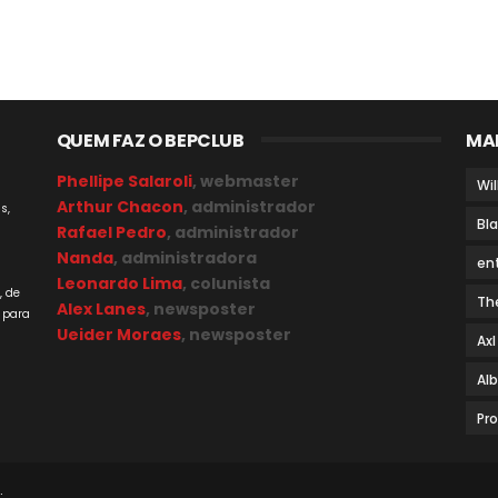
QUEM FAZ O BEPCLUB
MA
Phellipe Salaroli
, webmaster
Wil
Arthur Chacon
, administrador
s,
Bl
Rafael Pedro
, administrador
Nanda
, administradora
en
a
Leonardo Lima
, colunista
, de
Th
Alex Lanes
, newsposter
 para
Ueider Moraes
, newsposter
Axl
Al
Pr
.