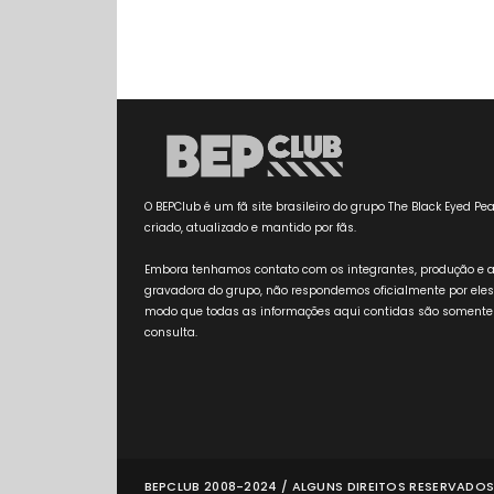
O BEPClub é um fã site brasileiro do grupo The Black Eyed Pea
criado, atualizado e mantido por fãs.
Embora tenhamos contato com os integrantes, produção e 
gravadora do grupo, não respondemos oficialmente por eles
modo que todas as informações aqui contidas são somente
consulta.
BEPCLUB 2008-2024 / ALGUNS DIREITOS RESERVADOS