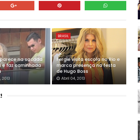
BRASIL
aparece na sacada
Fergie visita escola no Rio e
l e faz caminhada
marca presença na festa
a
de Hugo Boss
, 2013
Abril 04, 2013
!