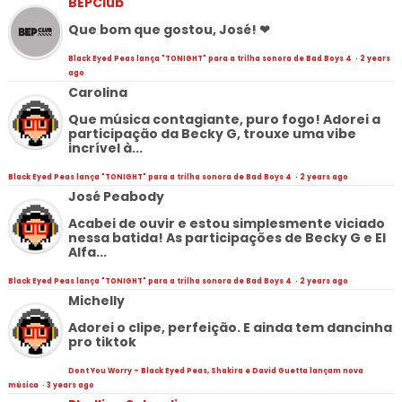
BEPClub
Que bom que gostou, José! ❤
Black Eyed Peas lança "TONIGHT" para a trilha sonora de Bad Boys 4
·
2 years
ago
Carolina
Que música contagiante, puro fogo! Adorei a
participação da Becky G, trouxe uma vibe
incrível à...
Black Eyed Peas lança "TONIGHT" para a trilha sonora de Bad Boys 4
·
2 years ago
José Peabody
Acabei de ouvir e estou simplesmente viciado
nessa batida! As participações de Becky G e El
Alfa...
Black Eyed Peas lança "TONIGHT" para a trilha sonora de Bad Boys 4
·
2 years ago
Michelly
Adorei o clipe, perfeição. E ainda tem dancinha
pro tiktok
Dont You Worry - Black Eyed Peas, Shakira e David Guetta lançam nova
música
·
3 years ago