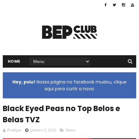
HOME
Hey, psiu!
Nossa página no facebook mudou, clique
aqui para curtir a nova.
Black Eyed Peas no Top Belos e
Belas TVZ
Phellipe
janeiro 11, 2012
News