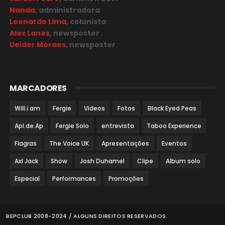
Nanda
, administradora
Leonardo Lima
, colunista
Alex Lanes
, newsposter
Ueider Moraes
, newsposter
MARCADORES
Will.i.am
Fergie
Videos
Fotos
Black Eyed Peas
Apl.de.Ap
Fergie Solo
entrevista
Taboo Experience
Flagras
The Voice UK
Apresentações
Eventos
Axl Jack
Show
Josh Duhamel
Clipe
Album solo
Especial
Performances
Promoções
BEPCLUB 2008-2024 / ALGUNS DIREITOS RESERVADOS.