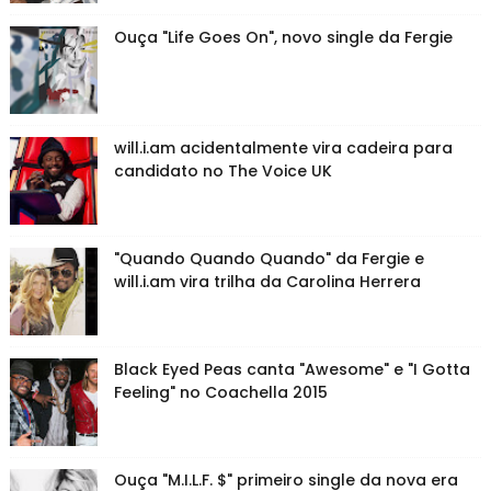
Ouça "Life Goes On", novo single da Fergie
will.i.am acidentalmente vira cadeira para
candidato no The Voice UK
"Quando Quando Quando" da Fergie e
will.i.am vira trilha da Carolina Herrera
Black Eyed Peas canta "Awesome" e "I Gotta
Feeling" no Coachella 2015
Ouça "M.I.L.F. $" primeiro single da nova era