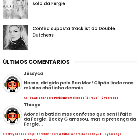
solo da Fergie
Confira suposta tracklist do Double
Dutchess
ÚLTIMOS COMENTÁRIOS
Jéssyca
Nossa, dirigido pelo Ben Mor! Clipão lindo mas
música chatinha demais
Apl.de.Ap e Sandara Park lançam clipe de "2 Proud"
·
2 years ago
Thiago
Adorei a batida mas confesso que senti falta
da Fergie. Becky G arrasou, mas a presença da
Fergie...
Black Eyed Peas lança "TONIGHT" para a trilha sonora de Bad Boys 4
·
2 years ago