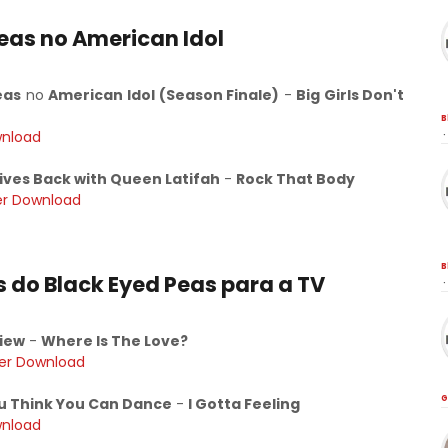
eas no American Idol
eas
no
American Idol (Season Finale)
-
Big Girls Don't
B
wnload
·
Gives Back with Queen Latifah
-
Rock That Body
er Download
B
 do Black Eyed Peas para a TV
·
iew
-
Where Is The Love?
er Download
G
u Think You Can Dance
-
I Gotta Feeling
wnload