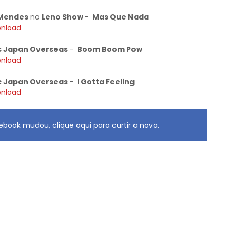
 Mendes
no
Leno Show
-
Mas Q
ue Nada
wnload
c Japan Overseas
-
Boom Boom Pow
wnload
c Japan Overseas
-
I Gotta Feeling
wnload
book mudou, clique aqui para curtir a nova.