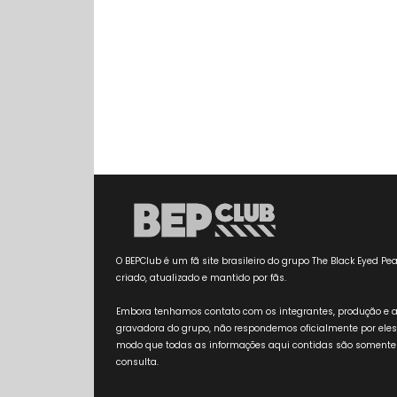
O BEPClub é um fã site brasileiro do grupo The Black Eyed Pea
criado, atualizado e mantido por fãs.
Embora tenhamos contato com os integrantes, produção e 
gravadora do grupo, não respondemos oficialmente por eles
modo que todas as informações aqui contidas são somente
consulta.