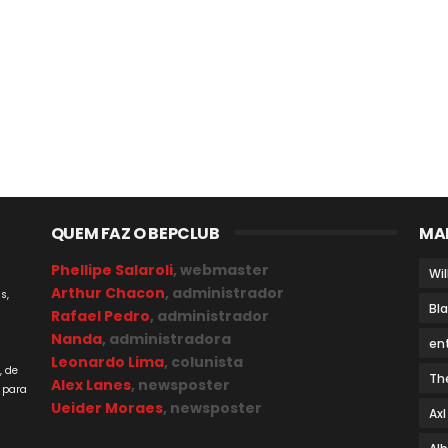
QUEM FAZ O BEPCLUB
MA
Phellipe Salaroli
, webmaster
Wil
Arthur Chacon
, administrador
s,
Bl
Rafael Pedro
, administrador
Nanda
, administradora
en
a
Leonardo Lima
, colunista
, de
Th
Alex Lanes
, newsposter
 para
Ueider Moraes
, newsposter
Axl