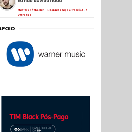
Eu não duvido nada
Masters Of The Sun - Liberadas capa e tracklist
·
7
years ago
APOIO