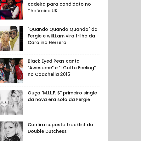
cadeira para candidato no
The Voice UK
"Quando Quando Quando" da
Fergie e will.i.am vira trilha da
Carolina Herrera
Black Eyed Peas canta
"Awesome" e "I Gotta Feeling"
no Coachella 2015
Ouça "M.I.L.F. $" primeiro single
da nova era solo da Fergie
Confira suposta tracklist do
Double Dutchess