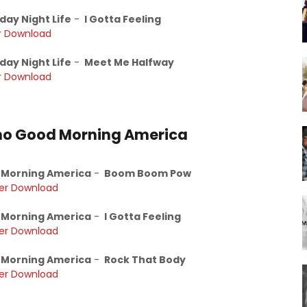
day Night Life
-
I Gotta Feeling
r Download
day Night Life
-
Meet Me Halfway
r Download
 no Good Morning America
Morning America
-
Boom Boom Pow
er Download
Morning America
-
I Gotta Feeling
er Download
Morning America
-
Rock That Body
er Download