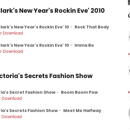
lark's New Year's Rockin Eve' 2010
Clark's New Year's Rockin Eve' 10
-
Rock That Body
r Download
Clark's New Year's Rockin Eve' 10
-
Imma Be
r Download
A
ctoria's Secrets Fashion Show
ria's Secret Fashion Show
-
Boom Boom Pow
B
·
r Download
ria's Secrets Fashion Show
-
Meet Me Halfway
r Download