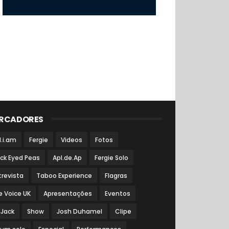
RCADORES
l.i.am
Fergie
Videos
Fotos
ack Eyed Peas
Apl.de.Ap
Fergie Solo
trevista
Taboo Experience
Flagras
e Voice UK
Apresentações
Eventos
 Jack
Show
Josh Duhamel
Clipe