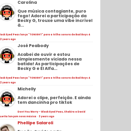
Carolina
Que música contagiante, puro
fogo! Adorei a participação da
Becky G, trouxe uma vibe incrível
à...
lack Eyed Peas lança "TONIGHT" para a trilha sonora de Bad Boys 4
2 years ago
José Peabody
Acabei de ouvir e estou
simplesmente viciado nessa
batida! As participações de
Becky G e El Alfa...
lack Eyed Peas lança "TONIGHT" para a trilha sonora de Bad Boys 4
2 years ago
Michelly
Adorei o clipe, perfeição. E ainda
tem dancinha pro tiktok
Dont You Worry - Black Eyed Peas, Shakira e David
uetta lançam nova música
·
3 years ago
Phellipe Salaroli