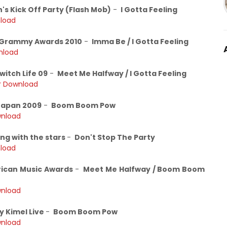
's Kick Off Party (Flash Mob)
-
I Gotta Feeling
load
 Grammy Awards 2010
-
Imma Be / I Gotta Feeling
nload
witch Life 09
-
Meet Me Halfway / I Gotta Feeling
r Download
Japan 2009
-
Boom Boom Pow
wnload
ng with the stars
-
Don't Stop The Party
load
ican Music Awards
-
Meet Me Halfway / Boom Boom
wnload
 Kimel Live
-
Boom Boom Pow
wnload