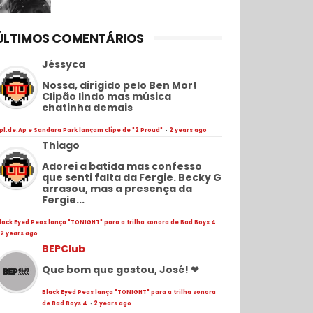
ÚLTIMOS COMENTÁRIOS
Jéssyca
Nossa, dirigido pelo Ben Mor!
Clipão lindo mas música
chatinha demais
pl.de.Ap e Sandara Park lançam clipe de "2 Proud"
·
2 years ago
Thiago
Adorei a batida mas confesso
que senti falta da Fergie. Becky G
arrasou, mas a presença da
Fergie...
lack Eyed Peas lança "TONIGHT" para a trilha sonora de Bad Boys 4
2 years ago
BEPClub
Que bom que gostou, José! ❤
Black Eyed Peas lança "TONIGHT" para a trilha sonora
de Bad Boys 4
·
2 years ago